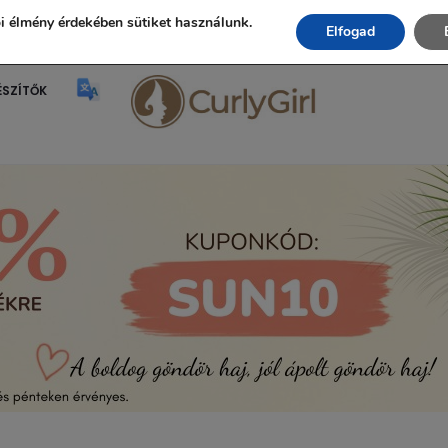
Ingyenes szállítás 20.000 Ft fölött!
i élmény érdekében sütiket használunk.
Elfogad
ÉSZÍTŐK