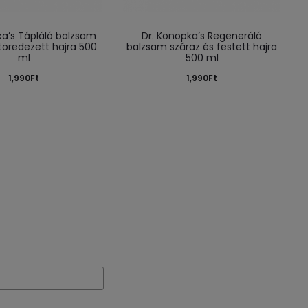
ka’s Tápláló balzsam
Dr. Konopka’s Regeneráló
töredezett hajra 500
balzsam száraz és festett hajra
ml
500 ml
1,990
Ft
1,990
Ft