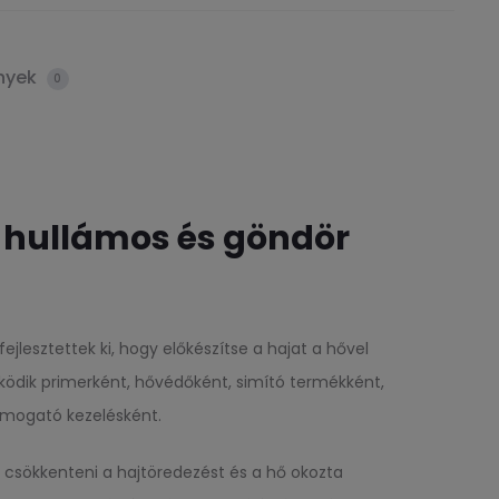
nyek
0
 hullámos és göndör
lesztettek ki, hogy előkészítse a hajat a hővel
ködik primerként, hővédőként, simító termékként,
támogató kezelésként.
t csökkenteni a hajtöredezést és a hő okozta