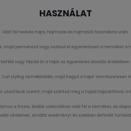
HASZNÁLAT
Vidd fel nedves hajra, hajmosás és hajmaszk használata után.
re, majd permetezd vagy oszlasd el egyenletesen a terméket a ha
Keféld vagy fésüld át a hajat az egyenletes eloszlás érdekében.
 Curl styling termékeiddel, majd hagyd a hajat természetesen m
 utasítások szerint, majd szárítsd meg a hajad hajszárítóval, m
os a frizzre, kisebb szekciókban vidd fel a terméket, és alaposa
ebb védelmet, simább eredményt és szebben definiált fürtöket 