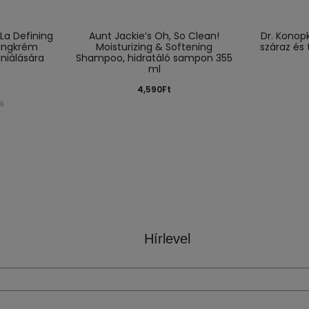
 La Defining
Aunt Jackie’s Oh, So Clean!
Dr. Konop
dingkrém
Moisturizing & Softening
száraz és 
iniálására
Shampoo, hidratáló sampon 355
ml
4,590
Ft
Hírlevel