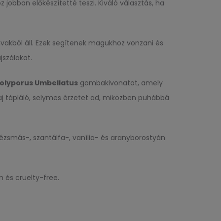
obban előkészítetté teszi. Kiváló választás, ha
vakból áll. Ezek segítenek magukhoz vonzani és
szálakat.
olyporus Umbellatus
gombakivonatot, amely
laj tápláló, selymes érzetet ad, miközben puhábbá
pézsmás-, szantálfa-, vanília- és aranyborostyán
n és cruelty-free.