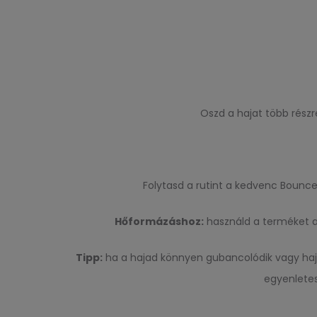
Oszd a hajat több rész
Folytasd a rutint a kedvenc Bounce
Hőformázáshoz:
használd a terméket az
Tipp:
ha a hajad könnyen gubancolódik vagy hajlam
egyenletes