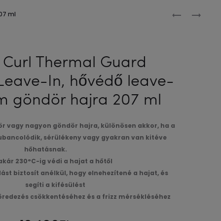
Produc
BOUNCE
BOUNCE
07 ml
CURL
CURL
naviga
WEIGHTLESS
WEIGHTLESS
SHAMPOO,
CONDITIONI
 Curl Thermal Guard
SAMPON
MASK,
Leave-In, hővédő leave-
ZSÍROS
KÖNNYŰ
FEJBŐRRE
HIDRATÁLÓ
m göndör hajra 207 ml
ÉS
HAJMASZK
VOLUMENÉR
296
296
ML
ör vagy nagyon göndör hajra, különösen akkor, ha a
ML
ubancolódik, sérülékeny vagy gyakran van kitéve
hőhatásnak.
akár 230°C-ig védi a hajat a hőtől
st biztosít anélkül, hogy elnehezítené a hajat, és
segíti a kifésülést
töredezés csökkentéséhez és a frizz mérsékléséhez