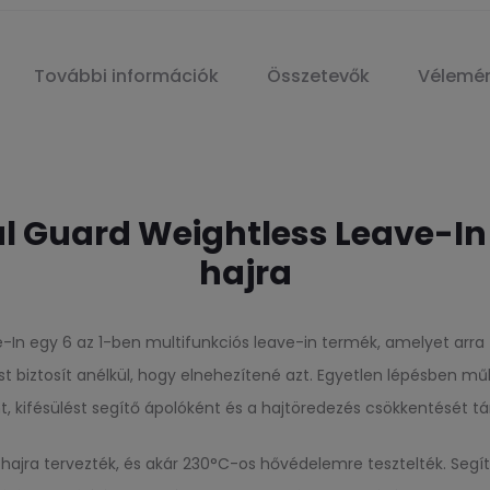
További információk
Összetevők
Vélemé
l Guard Weightless Leave-In
hajra
n egy 6 az 1-ben multifunkciós leave-in termék, amelyet arra fej
t biztosít anélkül, hogy elnehezítené azt. Egyetlen lépésben mű
, kifésülést segítő ápolóként és a hajtöredezés csökkentését 
hajra tervezték, és akár 230°C-os hővédelemre tesztelték. Segí