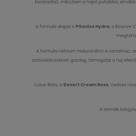
kiszáradást, miközben a hajat puhábbá, simábbá
A formula alapja a
PGenics Hydra
, a Bounce C
megtarta
A formula nátrium-hialuronátot is tartalmaz,
antioxidánsokban gazdag, támogatja a haj ellenál
Luxus illata, a
Desert Cream Rose
, nedves róz
A termék bőrgyógy