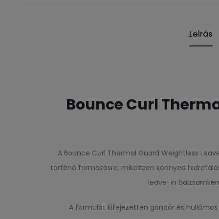
Leírás
Bounce Curl Therma
A Bounce Curl Thermal Guard Weightless Leave-I
történő formázásra, miközben könnyed hidratálás
leave-in balzsamként
A formulát kifejezetten göndör és hullámos 