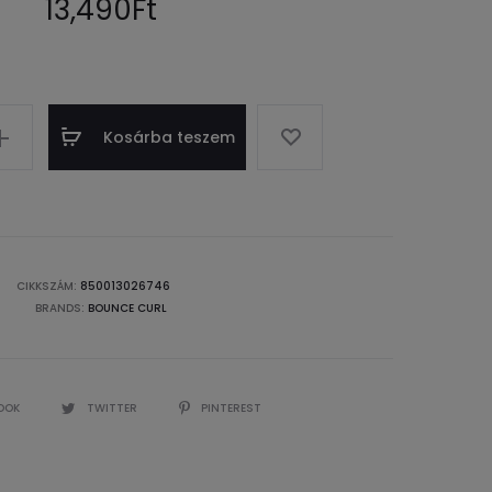
13,490
Ft
Kosárba teszem
CIKKSZÁM:
850013026746
BRANDS:
BOUNCE CURL
OOK
TWITTER
PINTEREST