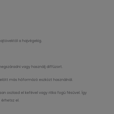
jtövektől a hajvégekig.
egszáradni vagy használj diffúzort.
ielőtt más hőformázó eszközt használnál.
n oszlasd el kefével vagy ritka fogú fésűvel. Így
érhetsz el.