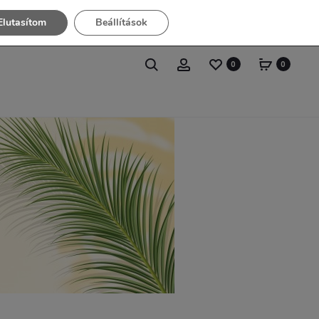
Elutasítom
Beállítások
0
0