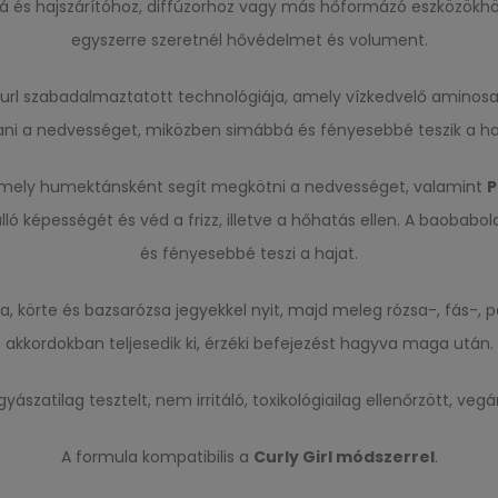
 és hajszárítóhoz, diffúzorhoz vagy más hőformázó eszközökhöz j
egyszerre szeretnél hővédelmet és volument.
url szabadalmaztatott technológiája, amely vízkedvelő aminosa
ni a nedvességet, miközben simábbá és fényesebbé teszik a haj
 amely humektánsként segít megkötni a nedvességet, valamint
P
ló képességét és véd a frizz, illetve a hőhatás ellen. A baobabo
és fényesebbé teszi a hajat.
sa, körte és bazsarózsa jegyekkel nyit, majd meleg rózsa-, fás-, 
akkordokban teljesedik ki, érzéki befejezést hagyva maga után.
ászatilag tesztelt, nem irritáló, toxikológiailag ellenőrzött, vegá
A formula kompatibilis a
Curly Girl módszerrel
.