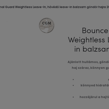
al Guard Weightless Leave-In, hővédő leave-in balzsam göndör hajra 2
Bounce
Weightless 
in balzsa
Ajánlott hullámos, gönd
haj száraz, könnyen g
könnyed hidratálá
hozzájárul a haj