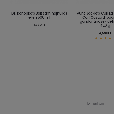
Dr. Konopka’s Balzsam hajhullás
Aunt Jackie’s Curl La
ellen 500 ml
Curl Custard, pu
göndör tincsek def
1,990
Ft
426 g
4,590
Ft
4.33
out of
5