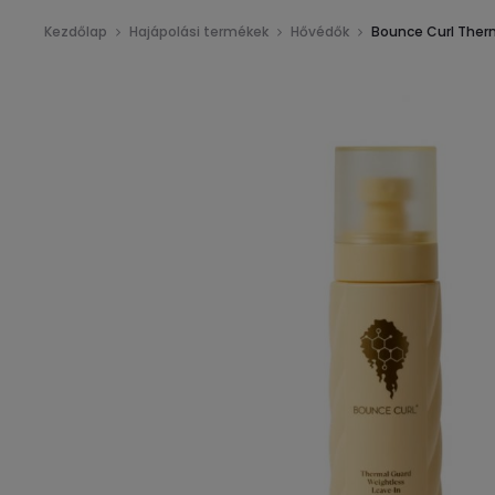
Kezdőlap
Hajápolási termékek
Hővédők
Bounce Curl Therm