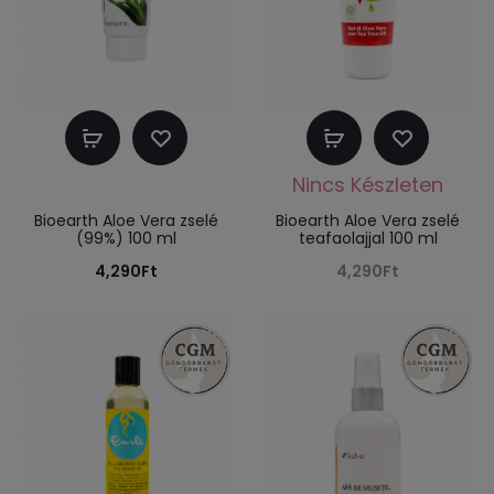
Kosárba
Tovább
teszem
olvasom
Bioearth Aloe Vera zselé
Bioearth Aloe Vera zselé
(99%) 100 ml
teafaolajjal 100 ml
4,290
Ft
4,290
Ft