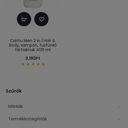
Kosárba
teszem
Cantu Men 2 in 1 Hair &
Body, sampon, tusfürdő
férfiaknak 400 ml
3,190
Ft
5.00
out of
5
Szűrők
Márkák
Termékkategóriák