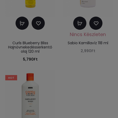
Kosárba
Tovább
teszem
olvasom
Curls Blueberry Bliss
Sabio Kamillavíz 118 ml
Hajnövnekedésserkentő
2,990
Ft
olaj 120 ml
5,790
Ft
HOT