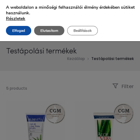
Ingyenes szállítás 20.000 Ft fölött!
A weboldalon a minőségi felhasználói élmény érdekében sütiket
használunk.
Részletek
Elfogad
Elutasítom
Beállítások
Testápolási termékek
Kezdőlap
Testápolási termékek
Filter
5 products