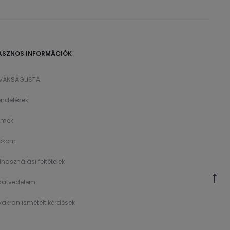
ASZNOS INFORMÁCIÓK
ÍVÁNSÁGLISTA
ndelések
ímek
íokom
lhasználási feltételek
datvedelem
akran ismételt kérdések