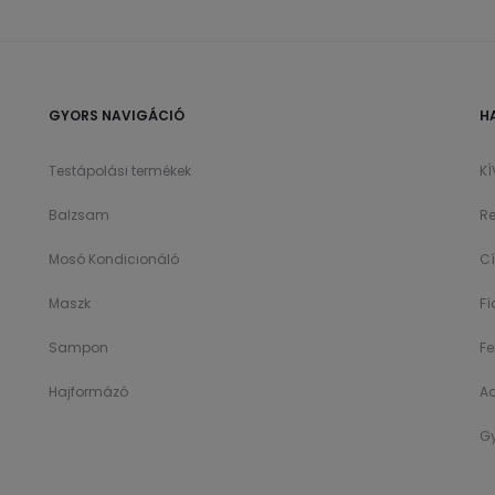
GYORS NAVIGÁCIÓ
H
Testápolási termékek
K
Balzsam
Re
Mosó Kondicionáló
C
Maszk
F
Sampon
Fe
Hajformázó
A
Gy