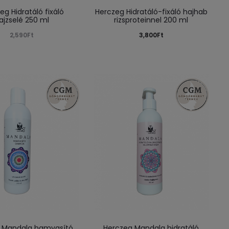
eg Hidratáló fixáló
Herczeg Hidratáló-fixáló hajhab
ajzselé 250 ml
rizsproteinnel 200 ml
2,590
Ft
3,800
Ft
 Mandala hamvasító
Herczeg Mandala hidratáló