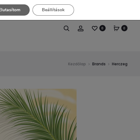
Elutasítom
Beállítások
0
0
Kezdőlap
Brands
Herczeg