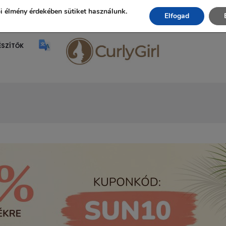
Ingyenes szállítás 20.000 Ft fölött!
i élmény érdekében sütiket használunk.
Elfogad
ÉSZÍTŐK