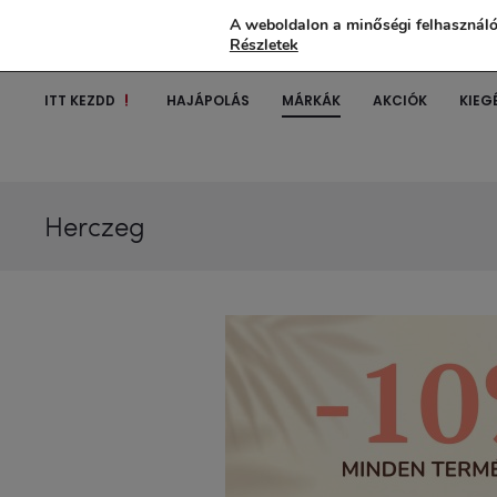
A weboldalon a minőségi felhasználó
Részletek
ITT KEZDD
HAJÁPOLÁS
MÁRKÁK
AKCIÓK
KIEG
Herczeg