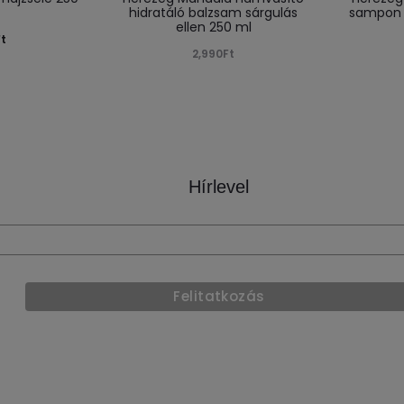
hidratáló balzsam sárgulás
sampon s
ellen 250 ml
Ft
2,990
Ft
Hírlevel