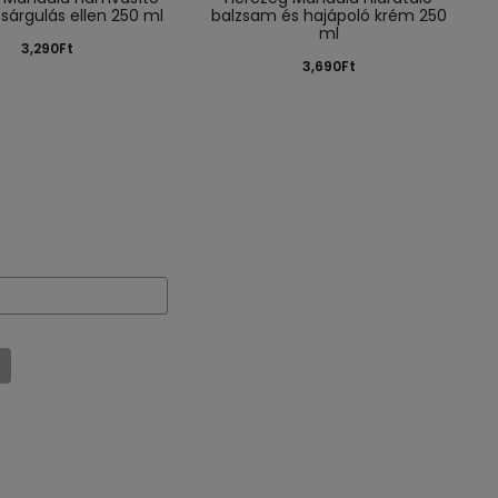
árgulás ellen 250 ml
balzsam és hajápoló krém 250
ml
3,290
Ft
3,690
Ft