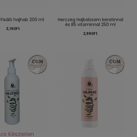
Fixáló hajhab 200 ml
Herczeg Hajbalzsam keratinnal
és B5 vitaminnal 250 ml
3,190
Ft
2,990
Ft