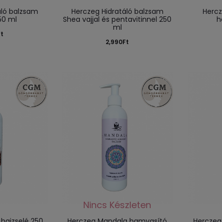
áló balzsam
Herczeg Hidratáló balzsam
Hercz
50 ml
Shea vajjal és pentavitinnel 250
h
ml
Ft
2,990
Ft
hajzselé 250
Herczeg Mandala hamvasító
Herczeg