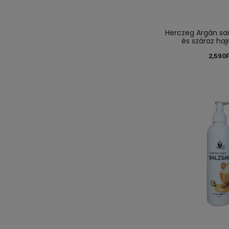
Herczeg Argán s
és száraz haj
2,590