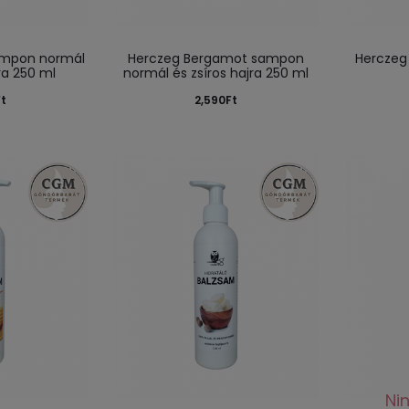
ampon normál
Herczeg Bergamot sampon
Herczeg 
ra 250 ml
normál és zsíros hajra 250 ml
Ft
2,590
Ft