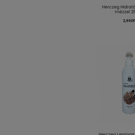
Herczeg Hidrat
mézzel 2
2,990
Herczeg Lenmag 