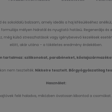
s sokoldalú balzsam, amely ideális a haj kifésüléséhez anélkül,
formulája mélyen hidratál és nyugtató hatású. Regenerálja és erő
ez, még külső stresszhatások vagy igénybevevő kezelések esetén 
előtt, akár utána – a tökéletes eredmény érdekében.
 tartalmaz:
szilikonokat,
parabéneket, kőolajszármazéko
okon nem tesztelték.
Nikkelre tesztelt. Bőrgyógyászatilag tes
Használat:
a hajtövek felé haladva, miközben óvatosan kibontod a csomókat. 