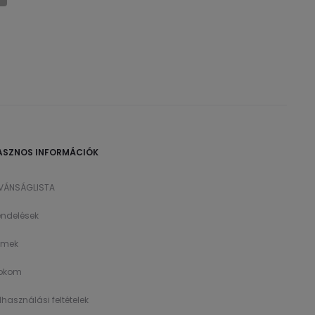
ASZNOS INFORMÁCIÓK
ÍVÁNSÁGLISTA
ndelések
ímek
íokom
lhasználási feltételek