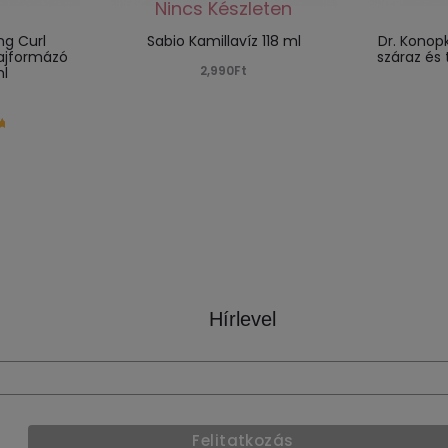
ng Curl
Sabio Kamillavíz 118 ml
Dr. Konop
ajformázó
száraz és 
2,990
Ft
ml
Hírlevel