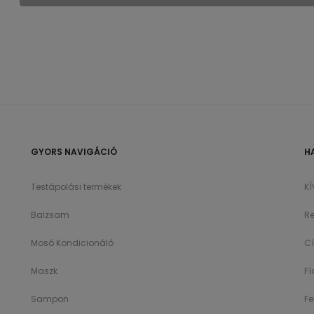
GYORS NAVIGÁCIÓ
H
Testápolási termékek
K
Balzsam
Re
Mosó Kondicionáló
C
Maszk
F
Sampon
Fe