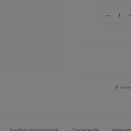
Mennyiség
SHARE
FACEB
További információk
Összetevők
Vélemé