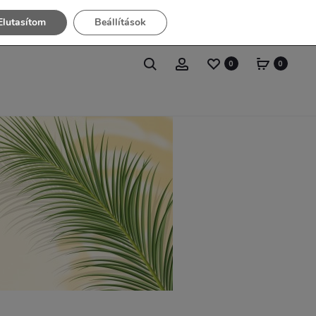
Elutasítom
Beállítások
0
0