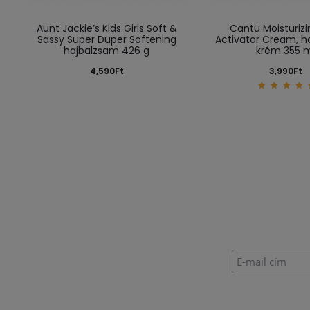
Aunt Jackie’s Kids Girls Soft &
Cantu Moisturizi
Sassy Super Duper Softening
Activator Cream, h
hajbalzsam 426 g
krém 355 
4,590
Ft
3,990
Ft
5.00
out of
5