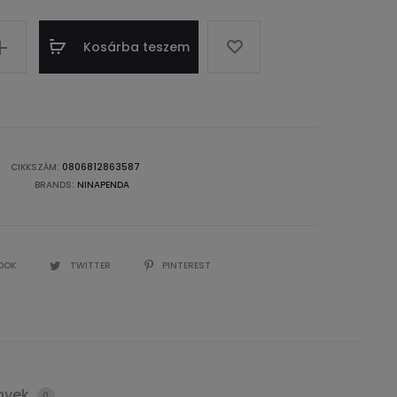
Kosárba teszem
CIKKSZÁM:
0806812863587
BRANDS:
NINAPENDA
OOK
TWITTER
PINTEREST
nyek
0