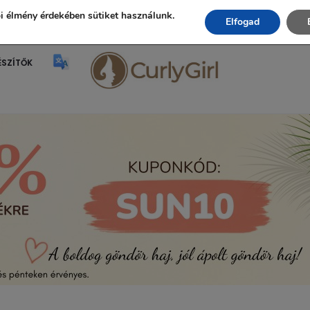
Ingyenes szállítás 20.000 Ft fölött!
i élmény érdekében sütiket használunk.
Elfogad
ÉSZÍTŐK