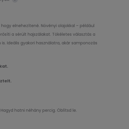
 hogy elnehezítené. Növényi olajokkal – például
síti a sérült hajszálakat. Tökéletes választás a
is. Ideális gyakori használatra, akár samponozás
k
at.
ztelt.
Hagyd hatni néhány percig. Öblítsd le.