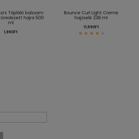
ka’s Tápláló balzsam
Bounce Curl Light Creme
töredezett hajra 500
hajzselé 238 ml
ml
11,590
Ft
1,990
Ft
4.20
out
of 5