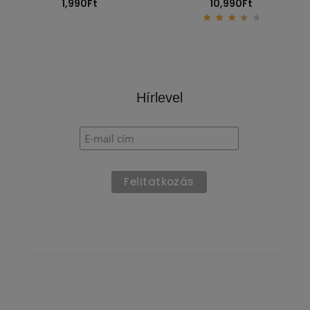
1,990
Ft
10,990
Ft
3.80
out
of 5
Hírlevel