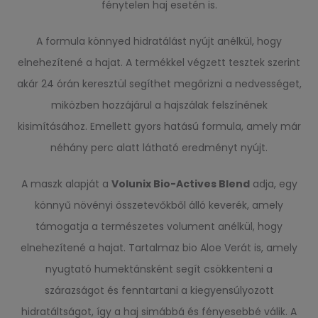
fénytelen haj esetén is.
A formula könnyed hidratálást nyújt anélkül, hogy
elnehezítené a hajat. A termékkel végzett tesztek szerint
akár 24 órán keresztül segíthet megőrizni a nedvességet,
miközben hozzájárul a hajszálak felszínének
kisimításához. Emellett gyors hatású formula, amely már
néhány perc alatt látható eredményt nyújt.
A maszk alapját a
Volunix Bio-Actives Blend
adja, egy
könnyű növényi összetevőkből álló keverék, amely
támogatja a természetes volument anélkül, hogy
elnehezítené a hajat. Tartalmaz bio Aloe Verát is, amely
nyugtató humektánsként segít csökkenteni a
szárazságot és fenntartani a kiegyensúlyozott
hidratáltságot, így a haj simábbá és fényesebbé válik. A