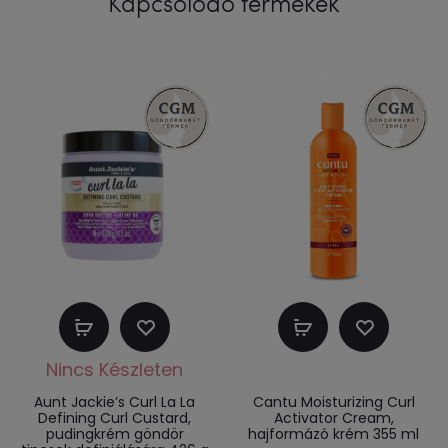
Kapcsolódó termékek
Tovább
Kosárba
olvasom
teszem
Aunt Jackie’s Curl La La
Cantu Moisturizing Curl
Defining Curl Custard,
Activator Cream,
pudingkrém göndör
hajformázó krém 355 ml