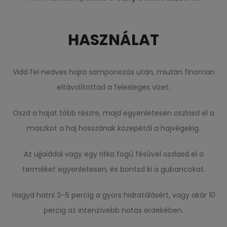
HASZNÁLAT
Vidd fel nedves hajra samponozás után, miután finoman
eltávolítottad a felesleges vizet.
Oszd a hajat több részre, majd egyenletesen oszlasd el a
maszkot a haj hosszának közepétől a hajvégekig.
Az ujjaiddal vagy egy ritka fogú fésűvel oszlasd el a
terméket egyenletesen, és bontsd ki a gubancokat.
Hagyd hatni 3–5 percig a gyors hidratálásért, vagy akár 10
percig az intenzívebb hatás érdekében.