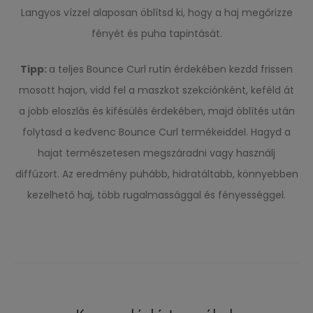
Langyos vízzel alaposan öblítsd ki, hogy a haj megőrizze
fényét és puha tapintását.
Tipp:
a teljes Bounce Curl rutin érdekében kezdd frissen
mosott hajon, vidd fel a maszkot szekciónként, keféld át
a jobb eloszlás és kifésülés érdekében, majd öblítés után
folytasd a kedvenc Bounce Curl termékeiddel. Hagyd a
hajat természetesen megszáradni vagy használj
diffúzort. Az eredmény puhább, hidratáltabb, könnyebben
kezelhető haj, több rugalmassággal és fényességgel.