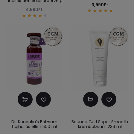
tincsek definiálására 426 g
3,990
Ft
4,590
Ft
5.00
out of
4.33
5
out of
5
Kosárba
Kosárba
teszem
teszem
Dr. Konopka’s Balzsam
Bounce Curl Super Smooth
hajhullás ellen 500 ml
krémbalzsam 236 ml