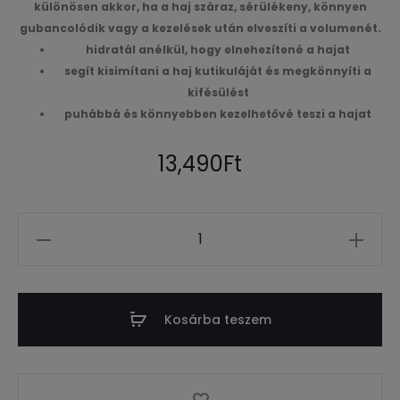
különösen akkor, ha a haj száraz, sérülékeny, könnyen
gubancolódik vagy a kezelések után elveszíti a volumenét.
hidratál anélkül, hogy elnehezítené a hajat
segít kisimítani a haj kutikuláját és megkönnyíti a
kifésülést
puhábbá és könnyebben kezelhetővé teszi a hajat
13,490
Ft
Mennyiség
Kosárba teszem