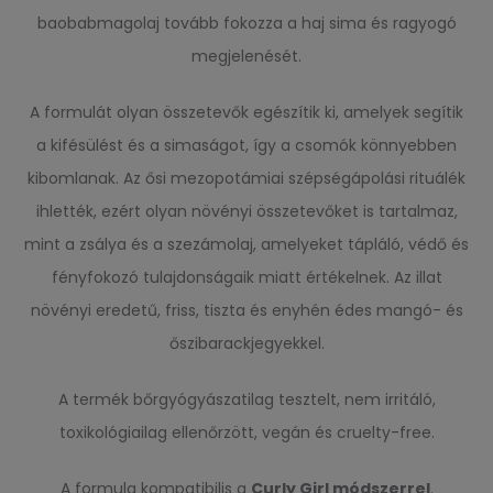
baobabmagolaj tovább fokozza a haj sima és ragyogó
megjelenését.
A formulát olyan összetevők egészítik ki, amelyek segítik
a kifésülést és a simaságot, így a csomók könnyebben
kibomlanak. Az ősi mezopotámiai szépségápolási rituálék
ihlették, ezért olyan növényi összetevőket is tartalmaz,
mint a zsálya és a szezámolaj, amelyeket tápláló, védő és
fényfokozó tulajdonságaik miatt értékelnek. Az illat
növényi eredetű, friss, tiszta és enyhén édes mangó- és
őszibarackjegyekkel.
A termék bőrgyógyászatilag tesztelt, nem irritáló,
toxikológiailag ellenőrzött, vegán és cruelty-free.
A formula kompatibilis a
Curly Girl módszerrel
.