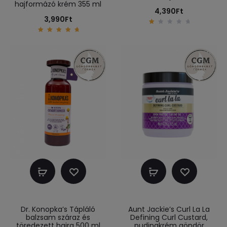
hajformázó krém 355 ml
4,390
Ft
3,990
Ft
1
.
5.00
0
out of
0
5
o
u
t
o
f
5
Kosárba
Kosárba
teszem
teszem
Dr. Konopka’s Tápláló
Aunt Jackie’s Curl La La
balzsam száraz és
Defining Curl Custard,
töredezett hajra 500 ml
pudingkrém göndör