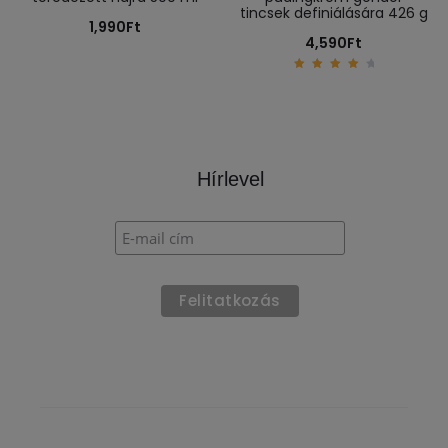
tincsek definiálására 426 g
1,990
Ft
4,590
Ft
4.33
out of
5
Hírlevel