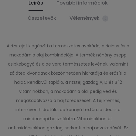
Leírás
További információk
Összetevők
Vélemények
0
A rizstejet kiegészíti a természetes avokádó, a ricinus és a
makadámia olaj kombinációja. A termék néhány csepp
csipkebogyó és aloe vera természetes levének, valamint
zöldtea kivonatnak köszönhetően hidratálja és erősíti a
hajat. Rendkívül tápláló, a rizstej gazdag A, D és B 12
vitaminokban, a makadámia olaj pedig véd és
megakadályozza a haj töredezését. A tej krémes,
intenzíven hidratáló, de könnyű textúrája ideális a
mindennapi használatra. Vitaminokban és
antioxidánsokban gazdag, serkenti a haj növekedését. Ez