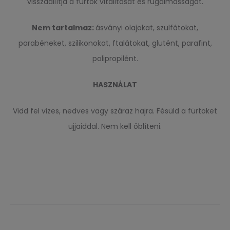
visszaállítja a fürtök vitalitását és rugalmasságát.
Nem tartalmaz:
ásványi olajokat, szulfátokat,
parabéneket, szilikonokat, ftalátokat, glutént, parafint,
polipropilént.
HASZNÁLAT
Vidd fel vizes, nedves vagy száraz hajra. Fésüld a fürtöket
ujjaiddal. Nem kell öblíteni.