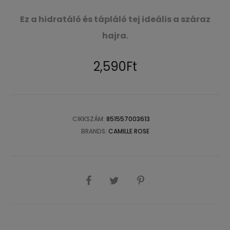
Ez a hidratáló és tápláló tej ideális a száraz
hajra.
2,590
Ft
CIKKSZÁM:
851557003613
BRANDS:
CAMILLE ROSE
SHARE