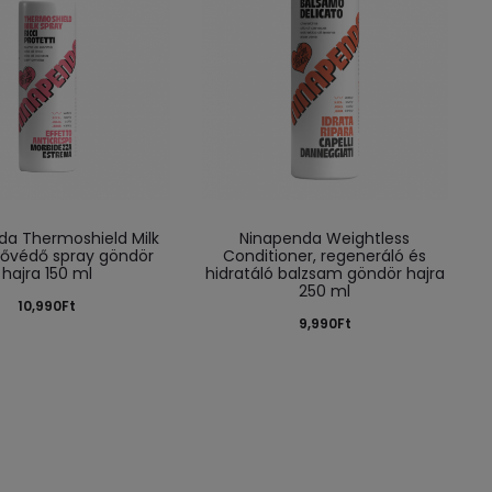
da Thermoshield Milk
Ninapenda Weightless
hővédő spray göndör
Conditioner, regeneráló és
hajra 150 ml
hidratáló balzsam göndör hajra
250 ml
10,990
Ft
9,990
Ft