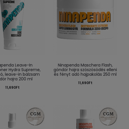
apenda Leave-In
Ninapenda Maschera Flash,
oner Hydra Supreme,
göndör hajra szöszösödés elleni
ló, leave-in balzsam
és fényt adó hajpakolás 250 ml
dör hajra 200 ml
11,690
Ft
11,690
Ft