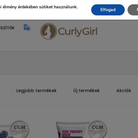
Ingyenes szállítás 20.000 Ft fölött!
i élmény érdekében sütiket használunk.
Elfogad
ÉSZÍTŐK
Legjobb termékek
Új termékek
Akciók