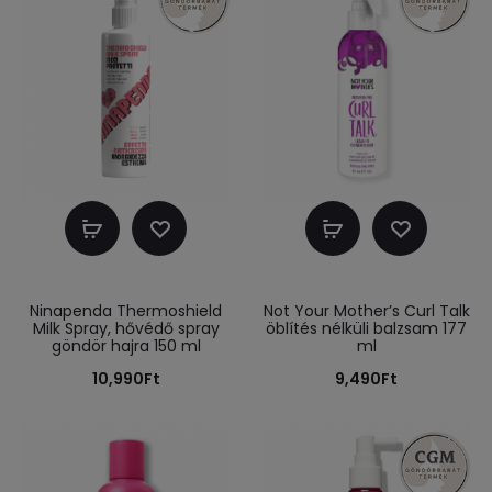
Kosárba
Kosárba
teszem
teszem
Ninapenda Thermoshield
Not Your Mother’s Curl Talk
Milk Spray, hővédő spray
öblítés nélküli balzsam 177
göndör hajra 150 ml
ml
10,990
Ft
9,490
Ft