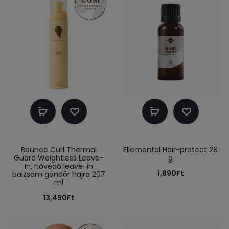
Kosárba
Kosárba
teszem
teszem
Bounce Curl Thermal
Ellemental Hair-protect 28
Guard Weightless Leave-
g
In, hővédő leave-in
1,890
Ft
balzsam göndör hajra 207
ml
13,490
Ft