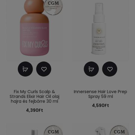
Kosárba
Kosárba
teszem
teszem
Fix My Curls Scalp &
Innersense Hair Love Prep
Strands Elixir Hair Oil olaj
Spray 59 ml
hajra és fejbőrre 30 ml
4,590
Ft
4,390
Ft