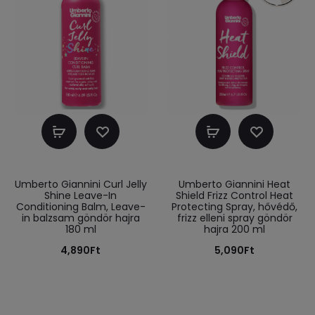
Kosárba
Kosárba
teszem
teszem
Umberto Giannini Curl Jelly
Umberto Giannini Heat
Shine Leave-In
Shield Frizz Control Heat
Conditioning Balm, Leave-
Protecting Spray, hővédő,
in balzsam göndör hajra
frizz elleni spray göndör
180 ml
hajra 200 ml
4,890
Ft
5,090
Ft