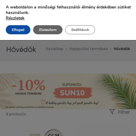
Ingyenes szállítás 20.000 Ft fölött!
A weboldalon a minőségi felhasználói élmény érdekében sütiket
használunk.
Részletek
Elfogad
Elutasítom
Beállítások
Hővédők
Kezdőlap
Hajápolási termékek
Hővédők
Filter
8 products