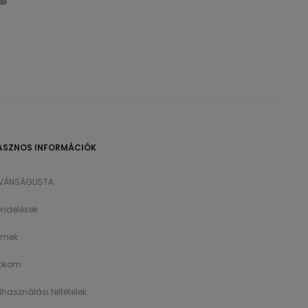
ASZNOS INFORMÁCIÓK
ÍVÁNSÁGLISTA
ndelések
ímek
íokom
lhasználási feltételek