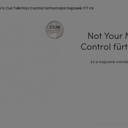
’s Curl Talk Frizz Control fürtformázó hajzselé 177 ml
Not Your M
Control für
Ez a hajzselé mind