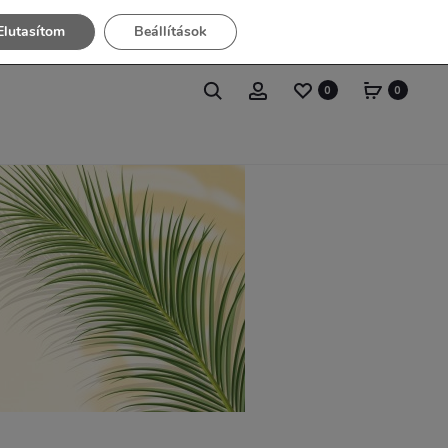
Elutasítom
Beállítások
0
0