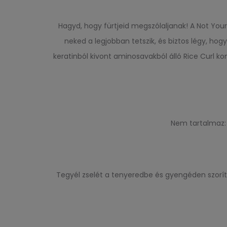
Hagyd, hogy fürtjeid megszólaljanak! A Not Your M
neked a legjobban tetszik, és biztos légy, hogy
keratinból kivont aminosavakból álló Rice Curl k
Nem tartalmaz: s
Tegyél zselét a tenyeredbe és gyengéden szoríts