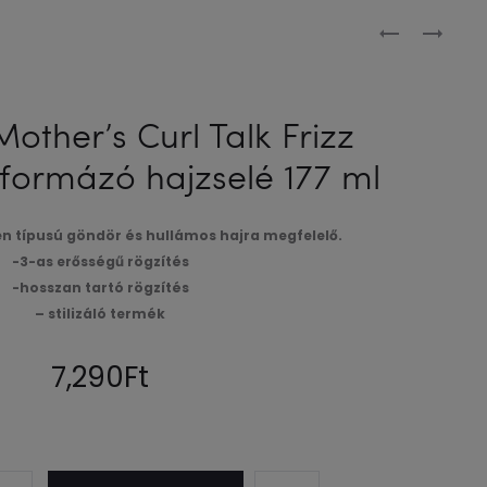
Produc
NOT
NOT
YOUR
YOUR
naviga
MOTHER’S
MOTHER’S
CURL
CURL
other’s Curl Talk Frizz
TALK
TALK
tformázó hajzselé 177 ml
FÜRTAKTIVÁ
SAMPON
HAJHAB
GÖNDÖR
198
HAJRA
en típusú göndör és hullámos hajra megfelelő.
G
355
-3-as erősségű rögzítés
ML
-hosszan tartó rögzítés
– stilizáló termék
7,290
Ft