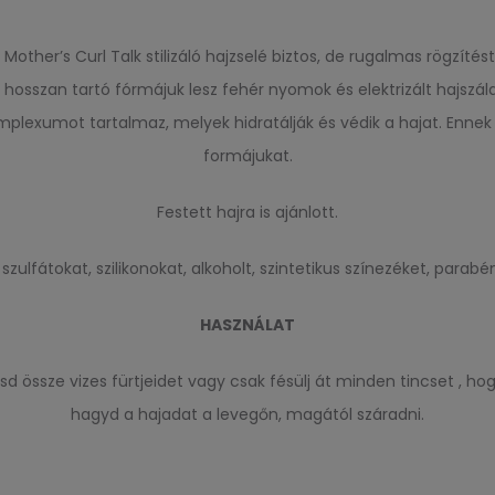
other’s Curl Talk stilizáló hajzselé biztos, de rugalmas rögzítést 
 hosszan tartó fórmájuk lesz fehér nyomok és elektrizált hajszála
omplexumot tartalmaz, melyek hidratálják és védik a hajat. Enne
formájukat.
Festett hajra is ajánlott.
zulfátokat, szilikonokat, alkoholt, szintetikus színezéket, parabé
HASZNÁLAT
d össze vizes fürtjeidet vagy csak fésülj át minden tincset , ho
hagyd a hajadat a levegőn, magától száradni.