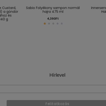
 Custard,
Sabio Folyékony sampon normál
Innersen
) a göndör
hajra 475 ml
Ha
ához és
4,390
Ft
340 g
1
.
0
0
o
u
t
o
f
5
Hírlevel