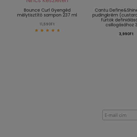
Bounce Curl Gyengéd
Cantu Define&Shine
mélytisztító sampon 237 ml
pudingkrém (custard
fürtök definiálás
11,590
Ft
csillogásához 
3,990
Ft
5.00
out of
5