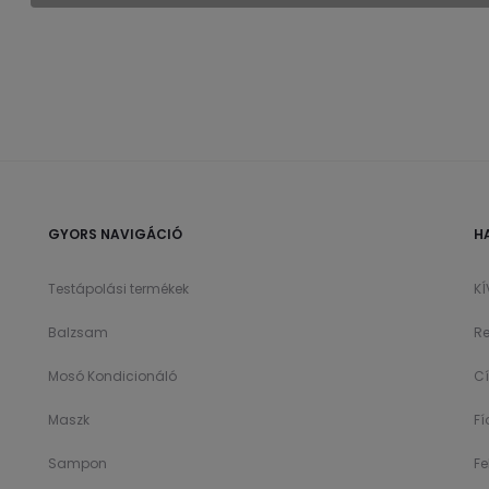
GYORS NAVIGÁCIÓ
H
Testápolási termékek
K
Balzsam
Re
Mosó Kondicionáló
C
Maszk
F
Sampon
Fe