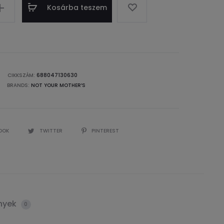
Kosárba teszem
CIKKSZÁM:
688047130630
BRANDS:
NOT YOUR MOTHER’S
OOK
TWITTER
PINTEREST
nyek
0