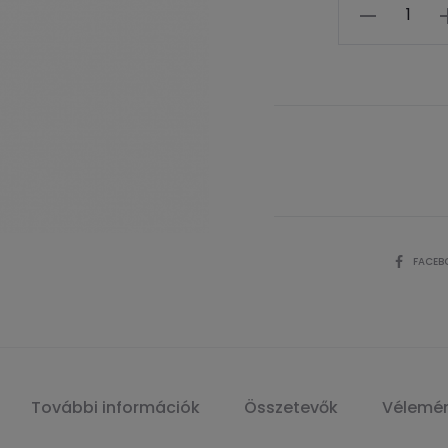
Mennyiség
SHARE
FACEB
További információk
Összetevők
Vélemé