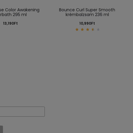
se Color Awakening
Bounce Curl Super Smooth
irbath 295 ml
krémbalzsam 236 ml
13,190
Ft
10,990
Ft
3.80
out
of 5