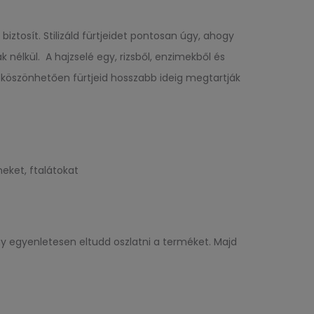
biztosít. Stilizáld fürtjeidet pontosan úgy, ahogy
k nélkül. A hajzselé egy, rizsből, enzimekből és
k köszönhetően fürtjeid hosszabb ideig megtartják
neket, ftalátokat
gy egyenletesen eltudd oszlatni a terméket. Majd