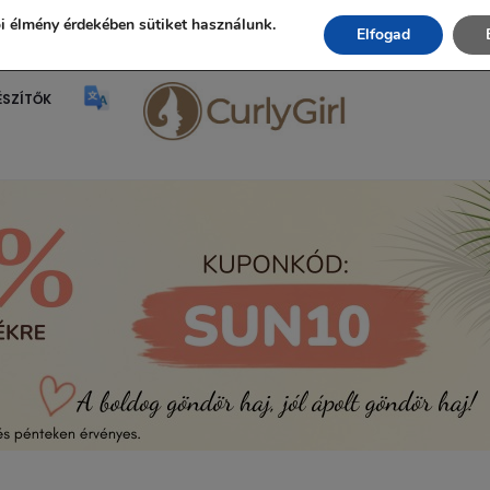
Ingyenes szállítás 20.000 Ft fölött!
i élmény érdekében sütiket használunk.
Elfogad
ÉSZÍTŐK