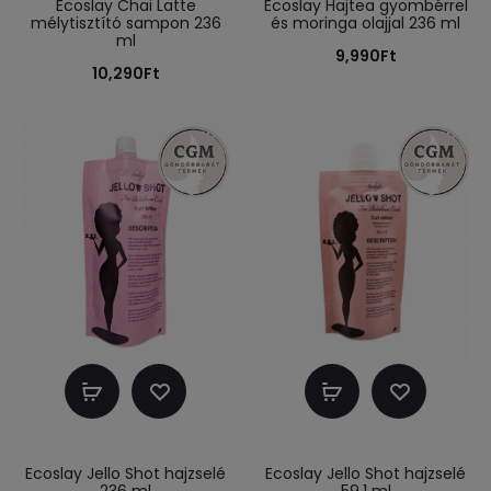
Ecoslay Chai Latte
Ecoslay Hajtea gyömbérrel
mélytisztító sampon 236
és moringa olajjal 236 ml
ml
9,990
Ft
10,290
Ft
Kosárba
Kosárba
teszem
teszem
Ecoslay Jello Shot hajzselé
Ecoslay Jello Shot hajzselé