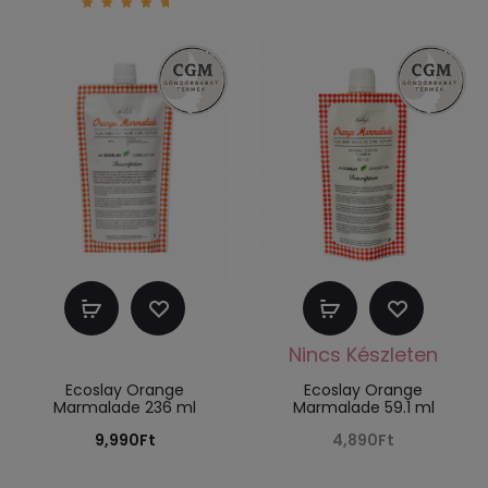
5.00
out of
5
Kosárba
Tovább
teszem
olvasom
Ecoslay Orange
Ecoslay Orange
Marmalade 236 ml
Marmalade 59.1 ml
9,990
Ft
4,890
Ft