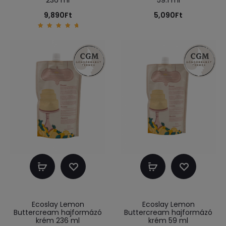
236 ml
59.1 ml
9,890
Ft
5,090
Ft
5.00
out of
5
Kosárba
Kosárba
teszem
teszem
Ecoslay Lemon
Ecoslay Lemon
Buttercream hajformázó
Buttercream hajformázó
krém 236 ml
krém 59 ml