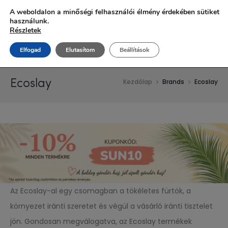
Ingyenes szállítás 20.000 Ft fölött!
A weboldalon a minőségi felhasználói élmény érdekében sütiket
használunk.
Részletek
Elfogad
Elutasítom
Beállítások
Ecoslay
Kezdőlap
Brands
Ecoslay
Az Ecoslay-al egy csomagban a tökéletes fürtök, a
környezet iránti szeretet és végül a vásárló iránti tisztelet
jön. Gondosan megválogatva, az Ecoslay termékek