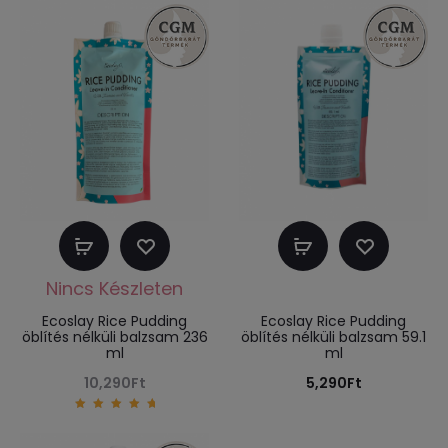
Tovább
Kosárba
olvasom
teszem
Ecoslay Rice Pudding
Ecoslay Rice Pudding
öblítés nélküli balzsam 236
öblítés nélküli balzsam 59.1
ml
ml
10,290
Ft
5,290
Ft
5.00
out of
5