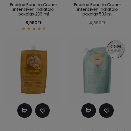
Ecoslay Banana Cream
Ecoslay Banana Cream
intenzíven hidratáló
intenzíven hidratáló
pakolás 236 ml
pakolás 59.1 ml
8,990
Ft
4,890
Ft
5.00
out of
5
Kosárba
Kosárba
teszem
teszem