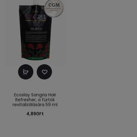
Kosárba
teszem
Ecoslay Sangria Hair
Refresher, a fürtök
revitalizálására 59 ml
4,890
Ft