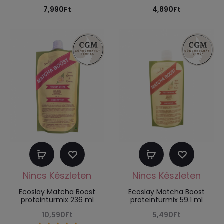
7,990
Ft
4,890
Ft
Tovább
Tovább
olvasom
olvasom
Ecoslay Matcha Boost
Ecoslay Matcha Boost
proteinturmix 236 ml
proteinturmix 59.1 ml
10,590
Ft
5,490
Ft