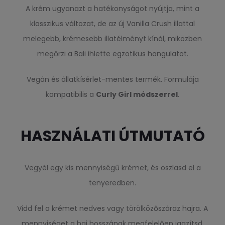
A krém ugyanazt a hatékonyságot nyújtja, mint a
klasszikus változat, de az új Vanilla Crush illattal
melegebb, krémesebb illatélményt kínál, miközben
megőrzi a Bali ihlette egzotikus hangulatot.
Vegán és állatkísérlet-mentes termék. Formulája
kompatibilis a
Curly Girl módszerrel
.
HASZNÁLATI ÚTMUTATÓ
Vegyél egy kis mennyiségű krémet, és oszlasd el a
tenyeredben.
Vidd fel a krémet nedves vagy törölközőszáraz hajra. A
mennyiséget a haj hosszának megfelelően igazítsd.