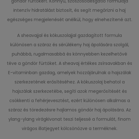
göndör fürtökért. Könnyű, szöszösödésgátló formulája
intenzív hidratálást biztosít, és segít megőrizni a haj
egészséges megjelenését anélkül, hogy elnehezítené azt.
A sheavajjal és kókuszolajjal gazdagított formula
különösen a száraz és sérülékeny haj ápolására szolgál,
puhábbá, rugalmasabbá és könnyebben kezelhetővé
téve a göndör fürtöket. A sheavaj értékes zsírsavakban és
E-vitaminban gazdag, amelyek hozzájárulnak a hajszálak
szerkezetének erősítéséhez. A kókuszolaj behatol a
hajszálak szerkezetébe, segíti azok megerősítését és
csökkenti a fehérjevesztést, ezért különösen alkalmas a
száraz és töredezésre hajlamos göndör haj ápolására. Az
ylang-ylang virágkivonat teszi teljessé a formulát, finom
virágos illatjegyet kölcsönözve a terméknek.