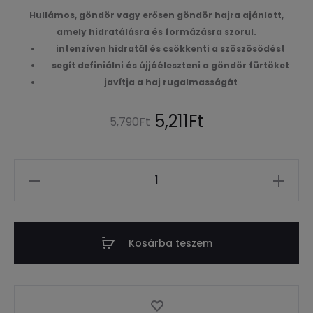
Hullámos, göndör vagy erősen göndör hajra ajánlott,
amely hidratálásra és formázásra szorul.
intenzíven hidratál és csökkenti a szöszösödést
segít definiálni és újjáéleszteni a göndör fürtöket
javítja a haj rugalmasságát
Original
Current
5,211
Ft
5,790
Ft
price
price
Mennyiség
was:
is:
5,790Ft.
5,211Ft.
Kosárba teszem