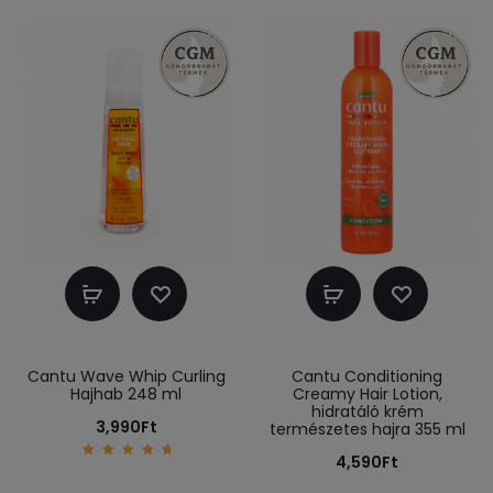
Kosárba
Kosárba
teszem
teszem
Cantu Wave Whip Curling
Cantu Conditioning
Hajhab 248 ml
Creamy Hair Lotion,
hidratáló krém
3,990
Ft
természetes hajra 355 ml
4,590
Ft
5.00
out of
5