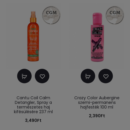
Kosárba
Kosárba
teszem
teszem
Cantu Coil Calm
Crazy Color Aubergine
Detangler, Spray a
szemi-permanens
természetes haj
hajfesték 100 ml
kifésülésére 237 ml
2,390
Ft
3,490
Ft