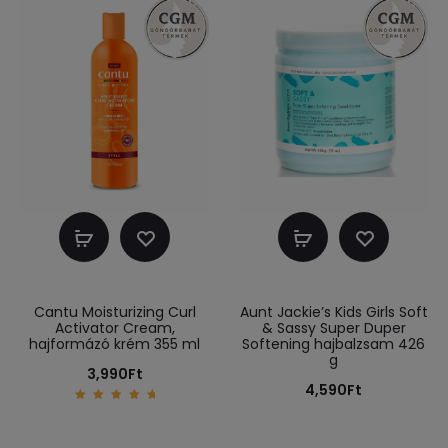
Kosárba
Kosárba
teszem
teszem
Cantu Moisturizing Curl
Aunt Jackie’s Kids Girls Soft
Activator Cream,
& Sassy Super Duper
hajformázó krém 355 ml
Softening hajbalzsam 426
g
3,990
Ft
4,590
Ft
5.00
out of
5