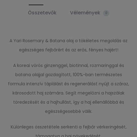
Összetevők
Vélemények
0
A Yari Rosemary & Batana olaj a tökéletes megoldás az
egészséges fejbőrért és az erős, fényes hajért!
A koreai vörös ginzenggel, biotinnal, rozmaringgal és
batana olajjal gazdagított, 100%-ban természetes
formula intenzív táplálást és regenerálást nyújt a száraz,
károsodott haj számára. Segít megelőzni a hajszálak
töredezését és a hajhullást, így a haj ellenállóbbá és
egészségesebbé válik.
Különleges összetétele serkenti a fejbőr vérkeringését,
támogatva a haj növekedését.