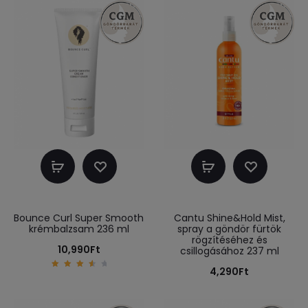
Kosárba
Kosárba
teszem
teszem
Bounce Curl Super Smooth
Cantu Shine&Hold Mist,
krémbalzsam 236 ml
spray a göndör fürtök
rögzítéséhez és
10,990
Ft
csillogásához 237 ml
4,290
Ft
3.80
out
of 5