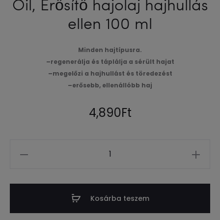
Oil, Erősítő hajolaj hajhullás
ellen 100 ml
Minden hajtípusra.
–
regenerálja és táplálja a sérült hajat
–
megelőzi a hajhullást és töredezést
–
erősebb, ellenállóbb haj
4,890
Ft
Mennyiség
Kosárba teszem