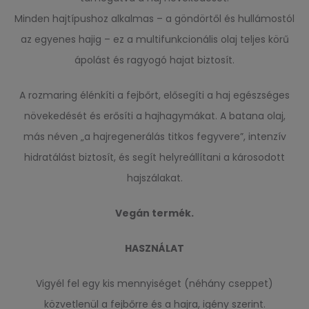
Minden hajtípushoz alkalmas – a göndörtől és hullámostól
az egyenes hajig – ez a multifunkcionális olaj teljes körű
ápolást és ragyogó hajat biztosít.
A rozmaring élénkíti a fejbőrt, elősegíti a haj egészséges
növekedését és erősíti a hajhagymákat. A batana olaj,
más néven „a hajregenerálás titkos fegyvere”, intenzív
hidratálást biztosít, és segít helyreállítani a károsodott
hajszálakat.
Vegán termék.
H
ASZNÁLAT
Vigyél fel egy kis mennyiséget (néhány cseppet)
közvetlenül a fejbőrre és a hajra, igény szerint.