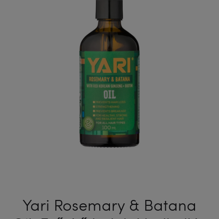
ELLEN
HAJRA
400
200
ML
ML
Yari Rosemary & Batana