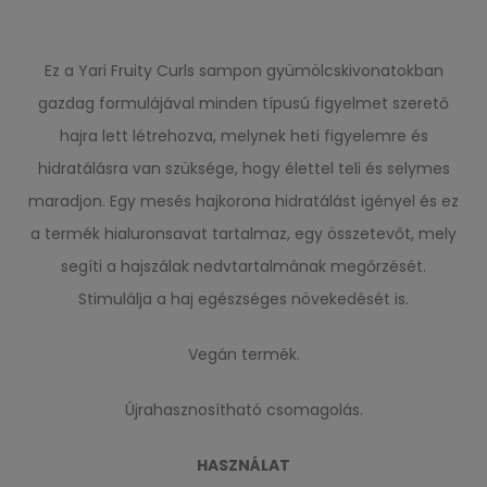
Ez a Yari Fruity Curls sampon gyümölcskivonatokban
gazdag formulájával minden típusú figyelmet szerető
hajra lett létrehozva, melynek heti figyelemre és
hidratálásra van szüksége, hogy élettel teli és selymes
maradjon. Egy mesés hajkorona hidratálást igényel és ez
a termék hialuronsavat tartalmaz, egy összetevőt, mely
segíti a hajszálak nedvtartalmának megőrzését.
Stimulálja a haj egészséges növekedését is.
Vegán termék.
Újrahasznosítható csomagolás.
HASZNÁLAT