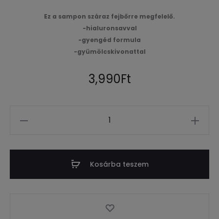
Ez a sampon száraz fejbőrre megfelelő.
-hialuronsavval
-gyengéd formula
-gyümölcskivonattal
3,990
Ft
Mennyiség
Kosárba teszem