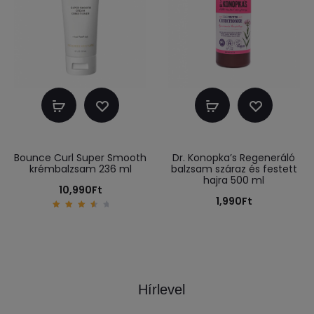
Kosárba
Kosárba
teszem
teszem
Bounce Curl Super Smooth
Dr. Konopka’s Regeneráló
krémbalzsam 236 ml
balzsam száraz és festett
hajra 500 ml
10,990
Ft
1,990
Ft
3.80
out
of 5
Hírlevel