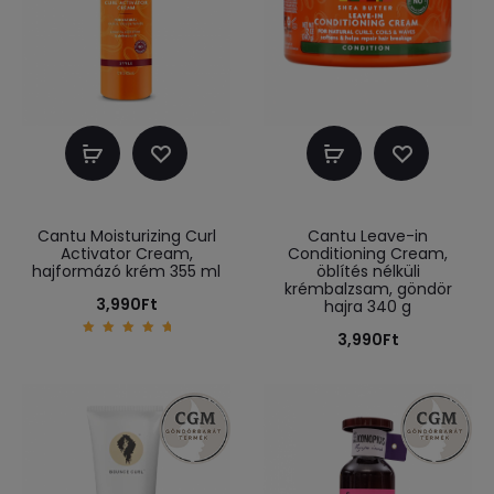
Kosárba
Kosárba
teszem
teszem
Cantu Moisturizing Curl
Cantu Leave-in
Activator Cream,
Conditioning Cream,
hajformázó krém 355 ml
öblítés nélküli
krémbalzsam, göndör
3,990
Ft
hajra 340 g
3,990
Ft
5.00
out of
5