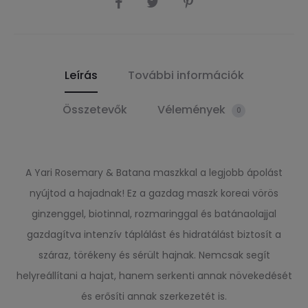
Leírás
További információk
Összetevők
Vélemények
0
A Yari Rosemary & Batana maszkkal a legjobb ápolást
nyújtod a hajadnak! Ez a gazdag maszk koreai vörös
ginzenggel, biotinnal, rozmaringgal és batánaolajjal
gazdagítva intenzív táplálást és hidratálást biztosít a
száraz, törékeny és sérült hajnak. Nemcsak segít
helyreállítani a hajat, hanem serkenti annak növekedését
és erősíti annak szerkezetét is.