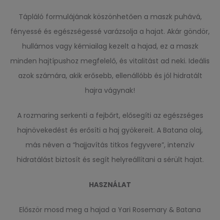
Tápláló formulájának köszönhetően a maszk puhává,
fényessé és egészségessé varázsolja a hajat. Akár göndör,
hullámos vagy kémiailag kezelt a hajad, ez a maszk
minden hajtípushoz megfelelő, és vitalitást ad neki. Ideális
azok számára, akik erősebb, ellenállóbb és jól hidratált
hajra vágynak!
A rozmaring serkenti a fejbőrt, elősegíti az egészséges
hajnövekedést és erősíti a haj gyökereit. A Batana olaj,
más néven a “hajjavítás titkos fegyvere”, intenzív
hidratálást biztosít és segít helyreállítani a sérült hajat.
H
ASZNÁLAT
Először mosd meg a hajad a Yari Rosemary & Batana