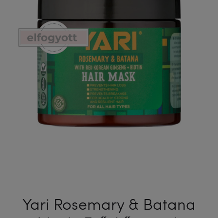
SHAMPOO
ELLEN
HIDRATÁ
100
SAMPON
ML
GYEREKE
237
ML
Yari Rosemary & Batana