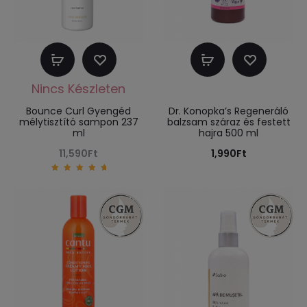
Tovább
Kosárba
olvasom
teszem
Bounce Curl Gyengéd
Dr. Konopka’s Regeneráló
mélytisztító sampon 237
balzsam száraz és festett
ml
hajra 500 ml
11,590
Ft
1,990
Ft
5.00
out of
5