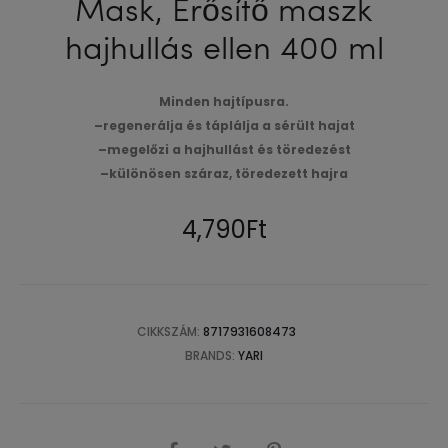
Mask, Erősítő maszk
hajhullás ellen 400 ml
Minden hajtípusra.
–
regenerálja és táplálja a sérült hajat
–
megelőzi a hajhullást és töredezést
–
különösen száraz, töredezett
haj
ra
4,790
Ft
CIKKSZÁM:
8717931608473
BRANDS:
YARI
SHARE