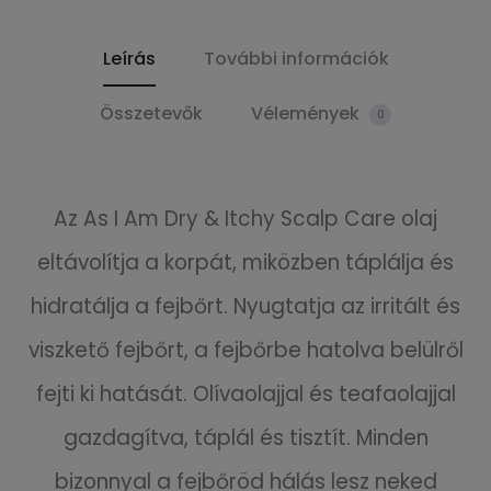
Leírás
További információk
Összetevők
Vélemények
0
Az As I Am Dry & Itchy Scalp Care olaj
eltávolítja a korpát, miközben táplálja és
hidratálja a fejbőrt. Nyugtatja az irritált és
viszkető fejbőrt, a fejbőrbe hatolva belülről
fejti ki hatását. Olívaolajjal és teafaolajjal
gazdagítva, táplál és tisztít. Minden
bizonnyal a fejbőröd hálás lesz neked