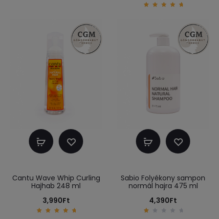
5.00
out of
5.00
5
out of
5
Kosárba
Kosárba
teszem
teszem
Cantu Wave Whip Curling
Sabio Folyékony sampon
Hajhab 248 ml
normál hajra 475 ml
3,990
Ft
4,390
Ft
5.00
1