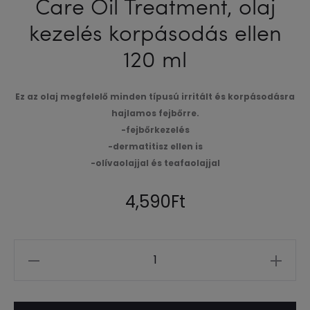
Care Oil Treatment, olaj
kezelés korpásodás ellen
120 ml
Ez az olaj megfelelő minden típusú irritált és korpásodásra
hajlamos fejbőrre.
-fejbőrkezelés
-dermatitisz ellen is
-olívaolajjal és teafaolajjal
4,590
Ft
Mennyiség