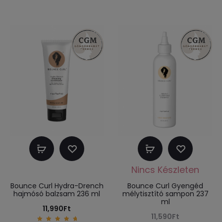
Kosárba
Tovább
teszem
olvasom
Bounce Curl Hydra-Drench
Bounce Curl Gyengéd
hajmósó balzsam 236 ml
mélytisztító sampon 237
ml
11,990
Ft
11,590
Ft