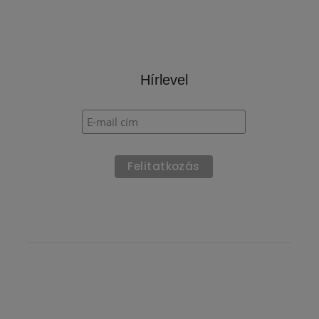
4.20
out
of 5
Hírlevel