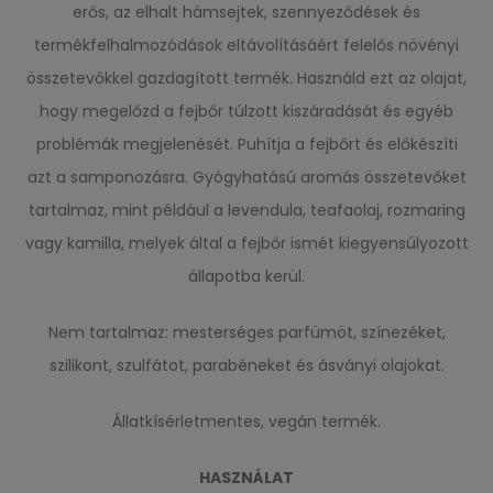
erős, az elhalt hámsejtek, szennyeződések és
termékfelhalmozódások eltávolításáért felelős növényi
összetevőkkel gazdagított termék. Használd ezt az olajat,
hogy megelőzd a fejbőr túlzott kiszáradását és egyéb
problémák megjelenését. Puhítja a fejbőrt és előkészíti
azt a samponozásra. Gyógyhatású aromás összetevőket
tartalmaz, mint például a levendula, teafaolaj, rozmaring
vagy kamilla, melyek által a fejbőr ismét kiegyensúlyozott
állapotba kerül.
Nem tartalmaz: mesterséges parfümöt, színezéket,
szilikont, szulfátot, parabéneket és ásványi olajokat.
Állatkísérletmentes, vegán termék.
HASZNÁLAT