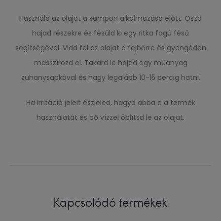
Használd az olajat a sampon alkalmazása előtt. Oszd
hajad részekre és fésüld ki egy ritka fogú fésű
segítségével. Vidd fel az olajat a fejbőrre és gyengéden
masszírozd el. Takard le hajad egy műanyag
zuhanysapkával és hagy legalább 10-15 percig hatni.
Ha irritáció jeleit észleled, hagyd abba a a termék
használatát és bő vízzel öblítsd le az olajat.
Kapcsolódó termékek