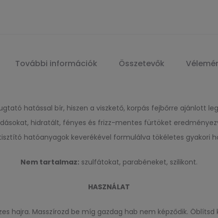
További információk
Összetevők
Vélemé
gtató hatással bír, hiszen a viszkető, korpás fejbőrre ajánlott 
dásokat, hidratált, fényes és frizz-mentes fürtöket eredményez
isztító hatóanyagok keverékével formulálva tökéletes gyakori h
Nem tartalmaz:
szulfátokat, parabéneket, szilikont.
HASZNÁLAT
zes hajra. Masszírozd be míg gazdag hab nem képződik. Öblítsd k