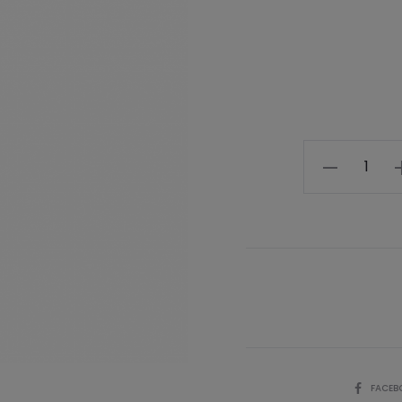
Mennyiség
SHARE
FACEB