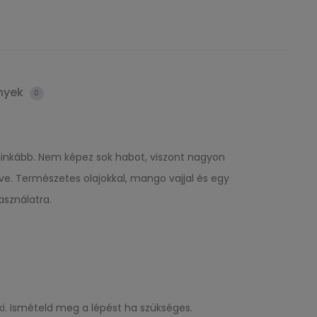
nyek
0
leginkább. Nem képez sok habot, viszont nagyon
ve. Természetes olajokkal, mango vajjal és egy
asználatra.
i. Ismételd meg a lépést ha szükséges.