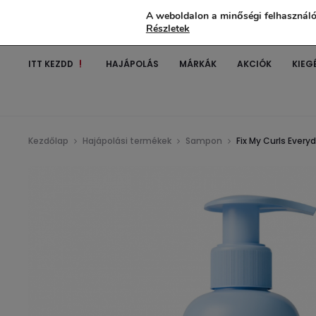
A weboldalon a minőségi felhasználó
Részletek
ITT KEZDD
HAJÁPOLÁS
MÁRKÁK
AKCIÓK
KIEG
Kezdőlap
Hajápolási termékek
Sampon
Fix My Curls Ever