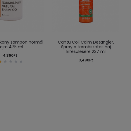
ékony sampon normál
Cantu Coil Calm Detangler,
ajra 475 ml
Spray a természetes haj
kifésülésére 237 ml
4,390
Ft
3,490
Ft
1
.
0
0
o
u
t
o
f
5