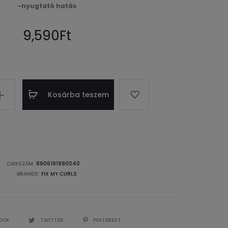
-nyugtató hatás
ÉS
FEJBŐRRE
9,590
Ft
30
ML
Kosárba teszem
CIKKSZÁM:
8906191990040
BRANDS:
FIX MY CURLS
OOK
TWITTER
PINTEREST