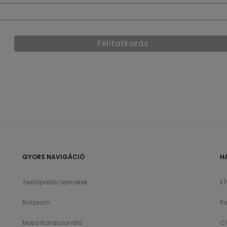
GYORS NAVIGÁCIÓ
H
Testápolási termékek
K
Balzsam
Re
Mosó Kondicionáló
C