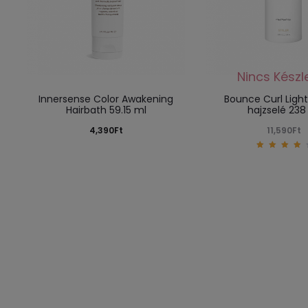
Innersense Color Awakening
Bounce Curl Ligh
Hairbath 59.15 ml
hajzselé 238
4,390
Ft
11,590
Ft
4.20
out
of 5