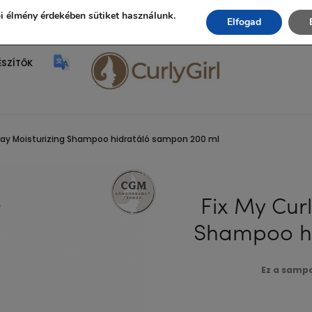
Ingyenes szállítás 20.000 Ft fölött!
i élmény érdekében sütiket használunk.
Elfogad
ÉSZÍTŐK
yday Moisturizing Shampoo hidratáló sampon 200 ml
Fix My Cur
Shampoo hi
Ez a sampo