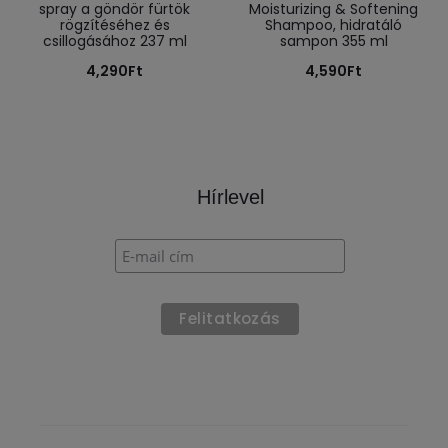
spray a göndör fürtök
Moisturizing & Softening
rögzítéséhez és
Shampoo, hidratáló
csillogásához 237 ml
sampon 355 ml
4,290
Ft
4,590
Ft
Hírlevel