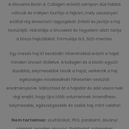
A Giovanni Biotin & Collagen erősítő sampon dús habbá
változik és mélyen tisztítja a fejbőrt, mely visszanyeri
ezáltal rég elvesztett ragyogását. Erősíti és javítja a haj
textúráját. Hidratálja a tincseket és fegyelem alatt tartja
a kósza hajszálakat. Formulája SLS, SLES mentes.
Egy mesés haj itt kezdődik! Vitaminokkal erősíti a hajat
minden tincset átölelve. A kollagén és a biotin együtt
dúsabbá, selymesebbé teszik a hajat, serkentik a haj
egészséges növekedését hihetetlen textúrát
eredményezve. Változtasd át a hajadat és add vissza neki
régi erejét, hogy újra több volumennek örvendhess.
Selymesebb, egészségesebb és szebb haj, mint valaha!
Nem tartalmaz:
szulfátokat, PEG, parabént, ásványi
olajokat, propilen glycol-t, ftalátokat, színezéket