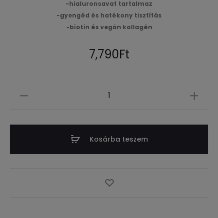
-hialuronsavat tartalmaz
-gyengéd és hatékony tisztítás
-biotin és vegán kollagén
7,790
Ft
Mennyiség
Kosárba teszem