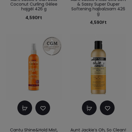
Coconut Curling Gèlee
& Sassy Super Duper
hajgél 426 g
Softening hajbalzsam 426
g
4,590
Ft
4,590
Ft
Kosárba
Kosárba
teszem
teszem
Cantu Shine&Hold Mist,
Aunt Jackie’s Oh, So Clean!