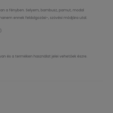
sa van a fényben. Selyem, bambusz, pamut, modal
 hanem ennek feldolgozási-, szövési módjára utal.
)
van és a terméken használat jelei vehetőek észre.