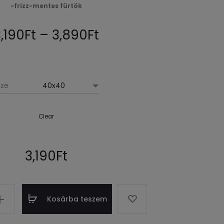
-frizz-mentes fürtök
ÉS
HAJRA
Ártartomány:
,190
Ft
–
3,890
Ft
59
ML
3,190Ft
-
ize
3,890Ft
Clear
3,190
Ft
Kosárba teszem