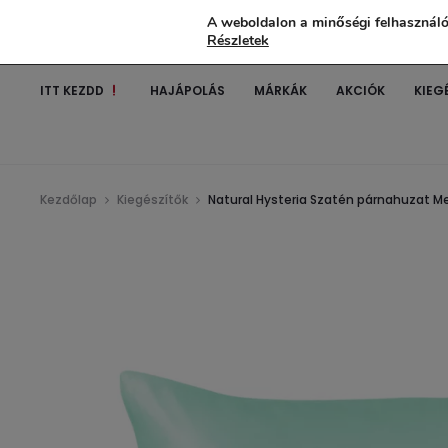
A weboldalon a minőségi felhasználó
Részletek
ITT KEZDD
HAJÁPOLÁS
MÁRKÁK
AKCIÓK
KIEG
Kezdőlap
Kiegészítők
Natural Hysteria Szatén párnahuzat M