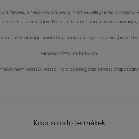
dala fényes, a fonák oldala pedig matt és jellegzetes csillogá
és használt szövés típus. Tehát a “szatén” nem a szövetanyagra,
Párnahuzat anyaga: szintetikus szálakból nyert szatén (poliészter
Mosása 40°C-os hőfokon.
terméket nem vesszük vissza, ha a csomagolás sértett állapotban 
Kapcsolódó termékek