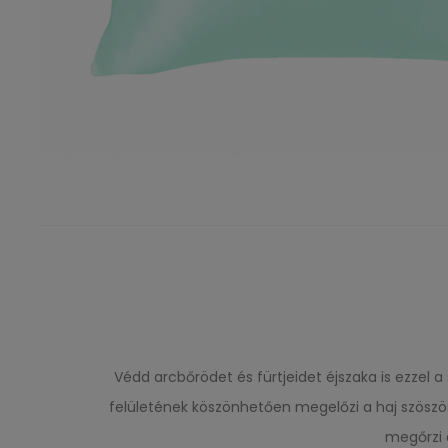
Védd arcbőrödet és fürtjeidet éjszaka is ezzel 
felületének köszönhetően megelőzi a haj szöszösö
megőrzi a