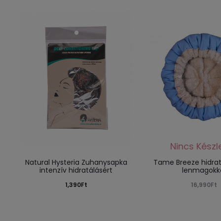
Natural Hysteria Zuhanysapka
Tame Breeze hidrat
intenzív hidratálásért
lenmagokk
1,390
Ft
16,990
Ft