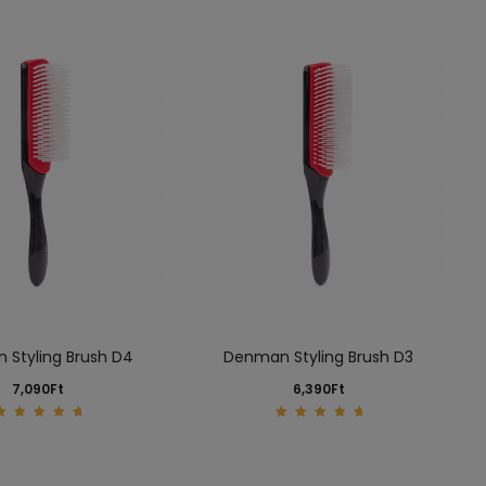
 Styling Brush D4
Denman Styling Brush D3
7,090
Ft
6,390
Ft
5.00
5.00
out of
out of
5
5