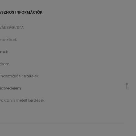
ASZNOS INFORMÁCIÓK
ÍVÁNSÁGLISTA
ndelések
ímek
íokom
lhasználási feltételek
datvedelem
akran ismételt kérdések