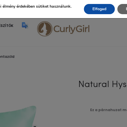
Ingyenes szállítás 20.000 Ft fölött!
i élmény érdekében sütiket használunk.
Elfogad
ÉSZÍTŐK
entazöld
Natural Hys
Ez a párnahuzat me