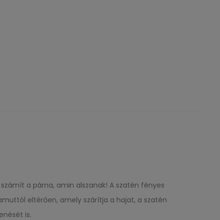
t számít a párna, amin alszanak! A szatén fényes
muttól eltérően, amely szárítja a hajat, a szatén
enését is.