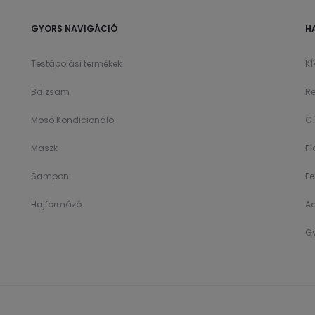
GYORS NAVIGÁCIÓ
H
Testápolási termékek
K
Balzsam
Re
Mosó Kondicionáló
C
Maszk
F
Sampon
Fe
Hajformázó
A
Gy