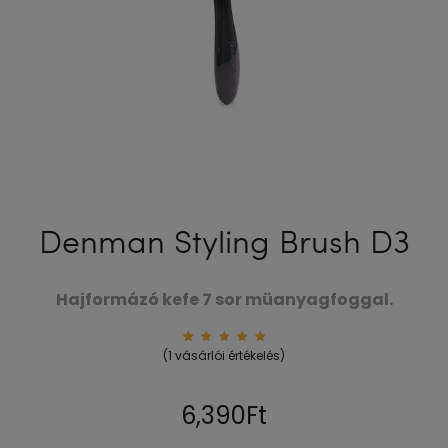
Denman Styling Brush D3
Hajformázó kefe 7 sor müanyagfoggal.
1
Értékel
(
1
vásárlói értékelés)
és
5.00
az
5-ből,
értékel
és
6,390
Ft
alapján