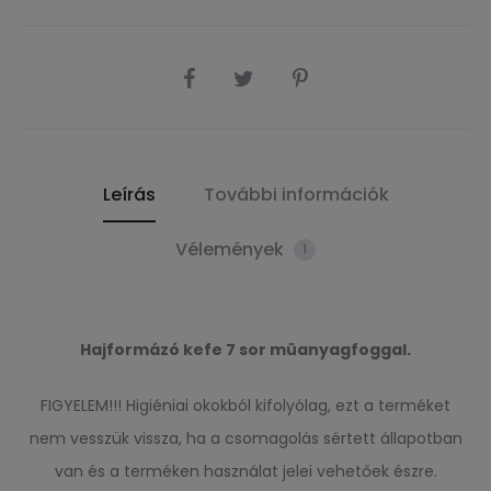
SHARE
Leírás
További információk
Vélemények
1
Hajformázó kefe 7 sor müanyagfoggal.
FIGYELEM!!! Higiéniai okokból kifolyólag, ezt a terméket
nem vesszük vissza, ha a csomagolás sértett állapotban
van és a terméken használat jelei vehetőek észre.