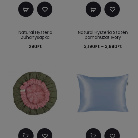
Kosárba
Opciók
teszem
választása
Natural Hysteria
Natural Hysteria Szatén
Zuhanysapka
párnahuzat Ivory
Ártart
290
Ft
3,190
Ft
–
3,890
Ft
3,190Ft
-
3,890F
Tovább
Opciók