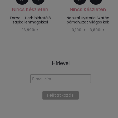
olvasom
választása
Tame – Herb hidratáló
Natural Hysteria Szatén
sapka lenmagokkal
párnahuzat Világos kék
Ártart
16,990
Ft
3,190
Ft
–
3,890
Ft
3,190Ft
-
3,890F
Hírlevel