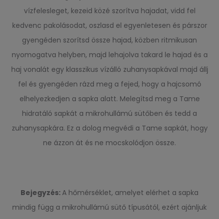
vízfelesleget, kezeid közé szorítva hajadat, vidd fel
kedvenc pakolásodat, oszlasd el egyenletesen és párszor
gyengéden szorítsd össze hajad, közben ritmikusan
nyomogatva helyben, majd lehajolva takard le hajad és a
haj vonalát egy klasszikus vízálló zuhanysapkával majd állj
fel és gyengéden rázd meg a fejed, hogy a hajcsomó
elhelyezkedjen a sapka alatt. Melegítsd meg a Tame
hidratáló sapkát a mikrohullámú sütőben és tedd a
zuhanysapkára. Ez a dolog megvédi a Tame sapkát, hogy
ne ázzon át és ne mocskolódjon össze.
Bejegyzés:
A hőmérséklet, amelyet elérhet a sapka
mindig függ a mikrohullámú sütő típusától, ezért ajánljuk