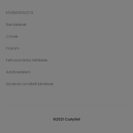
KÍVÁNSÁGLISTA
Rendelések
Címek
Fíokom
Felhasználási feltételek
Adatvedelem
Gyakran ismételt kérdések
©2021 CurlyGirl