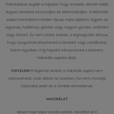
hidratálások segítik a hajadat, hogy erősebb, élettel telibb
legyen, kevésbé kócosodjon és elektrizálódjon. A Hidratáló
sapka használata minden típusú hajra ajánlott, legyen az
egyenes, hullámos, göndör vagy nagyon göndör, szőkített
vagy festett. És nem utolsó sorban, a legnagyobb előnye,
hogy nyugodtad élvezheted a kávédat vagy csinálhatsz
bármi egyebet, míg hajadat kényezteted a kedvenc
hidratáló sapkád alatt.
FIGYELEM!!!
Higiéniai okoból, a hidratáló sapka nem
visszavehető, csak abban az esetben, ha nem mutatja
használat jeleit és a címkék érintetlenek.
HASZNÁLAT
Mosd meg hajad szokás szerint, távolítsd el a