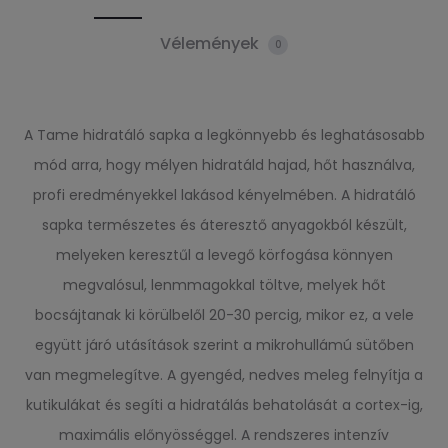
Vélemények
0
A Tame hidratáló sapka a legkönnyebb és leghatásosabb
mód arra, hogy mélyen hidratáld hajad, hőt használva,
profi eredményekkel lakásod kényelmében. A hidratáló
sapka természetes és áteresztő anyagokból készült,
melyeken keresztűl a levegő körfogása könnyen
megvalósul, lenmmagokkal töltve, melyek hőt
bocsájtanak ki körülbelől 20-30 percig, mikor ez, a vele
együtt járó utásítások szerint a mikrohullámú sütőben
van megmelegítve. A gyengéd, nedves meleg felnyítja a
kutikulákat és segíti a hidratálás behatolását a cortex-ig,
maximális előnyösséggel. A rendszeres intenzív