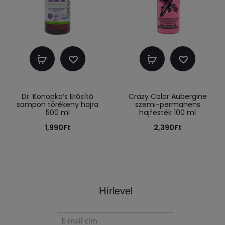
Kosárba
Kosárba
teszem
teszem
Dr. Konopka’s Erősítő
Crazy Color Aubergine
sampon törékeny hajra
szemi-permanens
500 ml
hajfesték 100 ml
1,990
Ft
2,390
Ft
Hírlevel