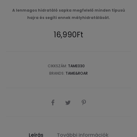
A lenmagos hidratáló sapka megfelelő minden típusú
hajra és segíti ennek mélyhidratálását.
16,990
Ft
CIKKSZÁM:
TAME030
BRANDS:
TAME&ROAR
SHARE
Leírás
További információk