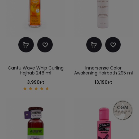
Kosárba
Kosárba
teszem
teszem
Cantu Wave Whip Curling
Innersense Color
Hajhab 248 ml
Awakening Hairbath 295 ml
3,990
Ft
13,190
Ft
5.00
out of
5