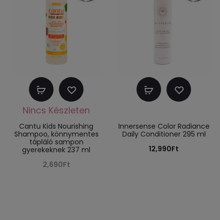
Tovább
Kosárba
olvasom
teszem
Cantu Kids Nourishing
Innersense Color Radiance
Shampoo, könnymentes
Daily Conditioner 295 ml
tápláló sampon
12,990
Ft
gyerekeknek 237 ml
2,690
Ft