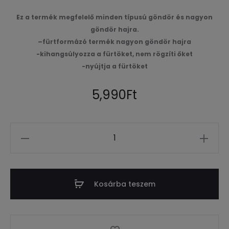
Ez a termék megfelelő minden típusú göndör és nagyon
göndör hajra.
–
fürtformázó termék nagyon göndör hajra
-kihangsúlyozza a fürtöket, nem rögzíti őket
-nyújtja a fürtöket
5,990
Ft
Mennyiség
Kosárba teszem