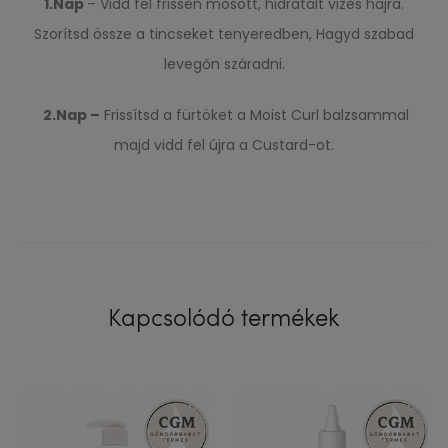
1.Nap
– Vidd fel frissen mosott, hidratált vizes hajra.
Szorítsd össze a tincseket tenyeredben, Hagyd szabad
levegőn száradni.
2.Nap –
Frissítsd a fürtöket a Moist Curl balzsammal
majd vidd fel újra a Custard-ot.
Kapcsolódó termékek