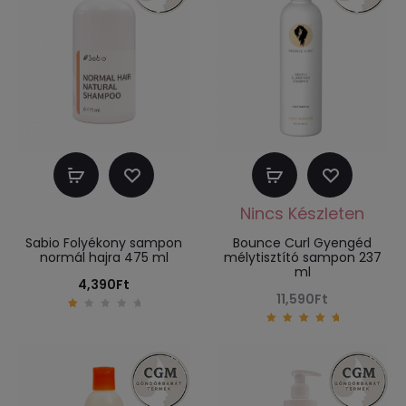
Kosárba
Tovább
teszem
olvasom
Sabio Folyékony sampon
Bounce Curl Gyengéd
normál hajra 475 ml
mélytisztító sampon 237
ml
4,390
Ft
11,590
Ft
1
.
5.00
0
out of
0
5
o
u
t
o
f
5