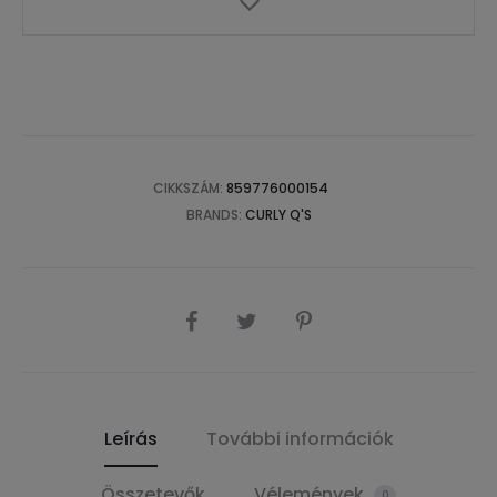
CIKKSZÁM:
859776000154
BRANDS:
CURLY Q'S
SHARE
Leírás
További információk
Összetevők
Vélemények
0