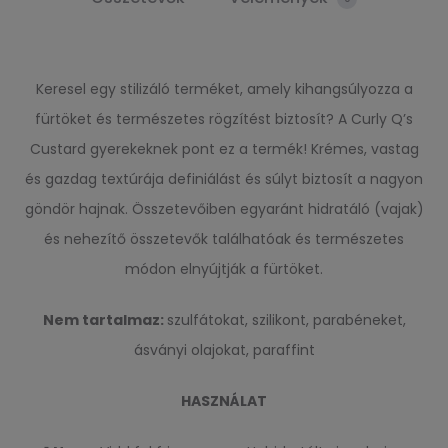
Keresel egy stilizáló terméket, amely kihangsúlyozza a
fürtöket és természetes rögzítést biztosít? A Curly Q’s
Custard gyerekeknek pont ez a termék! Krémes, vastag
és gazdag textúrája definiálást és súlyt biztosít a nagyon
göndör hajnak. Összetevőiben egyaránt hidratáló (vajak)
és nehezítő összetevők találhatóak és természetes
módon elnyújtják a fürtöket.
Nem tartalmaz:
szulfátokat, szilikont, parabéneket,
ásványi olajokat, paraffint
HASZNÁLAT