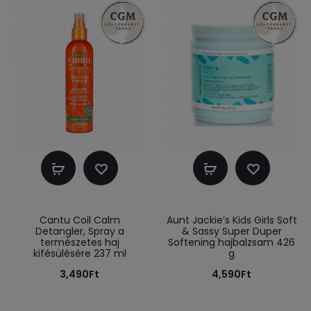
Kosárba
Kosárba
teszem
teszem
Cantu Coil Calm
Aunt Jackie’s Kids Girls Soft
Detangler, Spray a
& Sassy Super Duper
természetes haj
Softening hajbalzsam 426
kifésülésére 237 ml
g
3,490
Ft
4,590
Ft