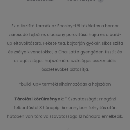
Ez a tisztító termék az Ecoslay-től tökéletes a hamar
zsírosodó fejbőrre, alacsony porozitású hajra és a build-
up eltávolítására. Fekete tea, bojtorján gyökér, síkos szilfa
és zsálya kivonatokkal, a Chai Latte gyengéden tisztít és
az egészséges haj számára szükséges esszenciális
összetevőket biztosítja.
*build-up= termékfelhalmozódás a hajszálon
Tárolási körülmények
: * Szavatosságát megőrzi
felbontástól 3 hónapig. Amennyiben felnyitás után
hűtőben van tárolva szavatossága 12 hónapra emelkedik.