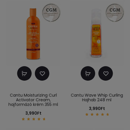
Kosárba
Kosárba
teszem
teszem
Cantu Moisturizing Curl
Cantu Wave Whip Curling
Activator Cream,
Hajhab 248 ml
hajformázó krém 355 ml
3,990
Ft
3,990
Ft
5.00
out of
5.00
5
out of
5