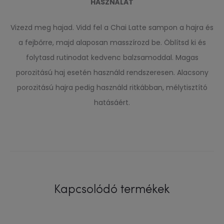
HASZNÁLAT
Vizezd meg hajad. Vidd fel a Chai Latte sampon a hajra és
a fejbőrre, majd alaposan masszírozd be. Öblítsd ki és
folytasd rutinodat kedvenc balzsamoddal. Magas
porozitású haj esetén használd rendszeresen. Alacsony
porozitású hajra pedig használd ritkábban, mélytisztító
hatásáért.
Kapcsolódó termékek