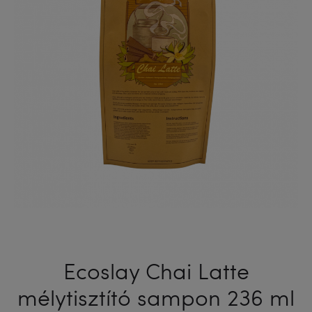
HAJRA
50
G
Ecoslay Chai Latte
mélytisztító sampon 236 ml