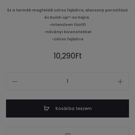
Ez a termék megfelelő zsíros fejbőrre, alacsony porozitású
és build-up*-os hajra.
-intenzíven tisztít
-növényi kivonatokkal
-zsíros fejbőrre
10,290
Ft
Mennyiség
Kosárba teszem