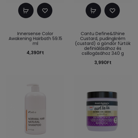
Kosárba
Kosárba
teszem
teszem
Innersense Color
Cantu Define&Shine
Awakening Hairbath 59.15
Custard, pudingkrém
ml
(custard) a göndör fürtök
definiálásához és
4,390
Ft
csillogásához 340 g
3,990
Ft