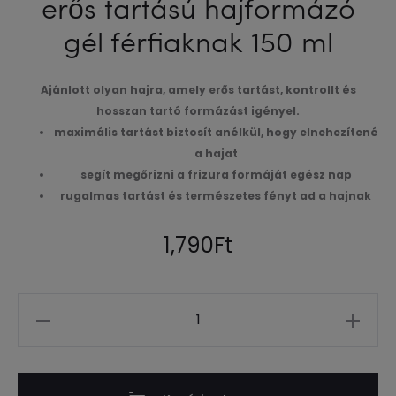
erős tartású hajformázó
gél férfiaknak 150 ml
Ajánlott olyan hajra, amely erős tartást, kontrollt és
hosszan tartó formázást igényel.
maximális tartást biztosít anélkül, hogy elnehezítené
a hajat
segít megőrizni a frizura formáját egész nap
rugalmas tartást és természetes fényt ad a hajnak
1,790
Ft
Mennyiség