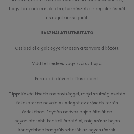
hogy lemondanának a haj természetes megjelenéséről
és rugalmasságáról.
HASZNÁLATI ÚTMUTATÓ
Oszlasd el a gélt egyenletesen a tenyereid között.
Vidd fel nedves vagy száraz hajra.
Formázd a kívánt stílus szerint.
Tipp:
Kezdd kisebb mennyiséggel, majd szükség esetén
fokozatosan növeld az adagot az erősebb tartás
érdekében. Enyhén nedves hajon általában
egyenletesebb kontroll érhető el, míg száraz hajon
könnyebben hangsúlyozhatók az egyes részek.