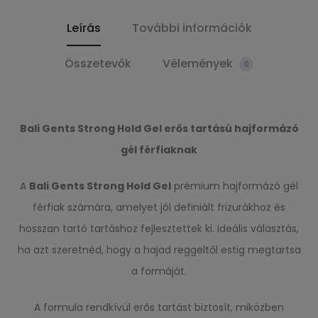
Leírás
További információk
Összetevők
Vélemények
0
Bali Gents Strong Hold Gel erős tartású hajformázó
gél férfiaknak
A
Bali Gents Strong Hold Gel
prémium hajformázó gél
férfiak számára, amelyet jól definiált frizurákhoz és
hosszan tartó tartáshoz fejlesztettek ki. Ideális választás,
ha azt szeretnéd, hogy a hajad reggeltől estig megtartsa
a formáját.
A formula rendkívül erős tartást biztosít, miközben