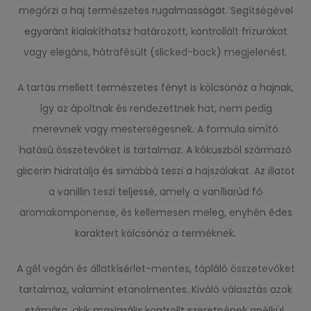
megőrzi a haj természetes rugalmasságát. Segítségével
egyaránt kialakíthatsz határozott, kontrollált frizurákat
vagy elegáns, hátrafésült (slicked-back) megjelenést.
A tartás mellett természetes fényt is kölcsönöz a hajnak,
így az ápoltnak és rendezettnek hat, nem pedig
merevnek vagy mesterségesnek. A formula simító
hatású összetevőket is tartalmaz. A kókuszból származó
glicerin hidratálja és simábbá teszi a hajszálakat. Az illatot
a vanillin teszi teljessé, amely a vaníliarúd fő
aromakomponense, és kellemesen meleg, enyhén édes
karaktert kölcsönöz a terméknek.
A gél vegán és állatkísérlet-mentes, tápláló összetevőket
tartalmaz, valamint etanolmentes. Kiváló választás azok
számára, akik maximális kontrollt szeretnének anélkül,