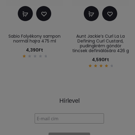
Kosárba
Kosárba
teszem
teszem
Sabio Folyékony sampon
Aunt Jackie’s Curl La La
normál hajra 475 ml
Defining Curl Custard,
pudingkrém göndör
4,390
Ft
tincsek definiálására 426 g
4,590
Ft
1
.
0
0
4.33
o
out of
u
5
t
o
f
5
Hírlevel