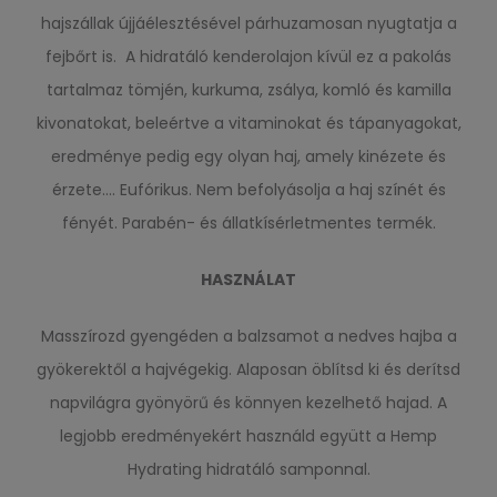
hajszállak újjáélesztésével párhuzamosan nyugtatja a
fejbőrt is. A hidratáló kenderolajon kívül ez a pakolás
tartalmaz tömjén, kurkuma, zsálya, komló és kamilla
kivonatokat, beleértve a vitaminokat és tápanyagokat,
eredménye pedig egy olyan haj, amely kinézete és
érzete…. Eufórikus. Nem befolyásolja a haj színét és
fényét. Parabén- és állatkísérletmentes termék.
HASZNÁLAT
Masszírozd gyengéden a balzsamot a nedves hajba a
gyökerektől a hajvégekig. Alaposan öblítsd ki és derítsd
napvilágra gyönyörű és könnyen kezelhető hajad. A
legjobb eredményekért használd együtt a Hemp
Hydrating hidratáló samponnal.