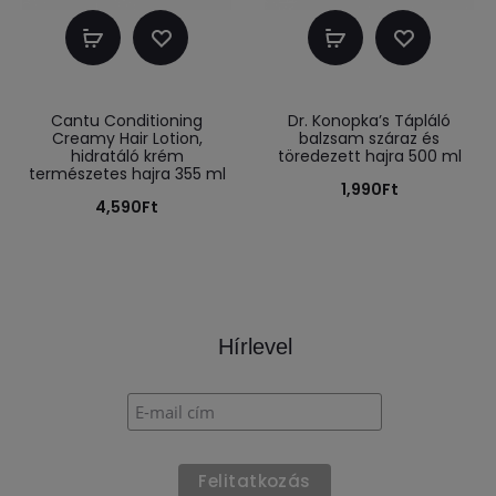
Kosárba
Kosárba
teszem
teszem
Cantu Conditioning
Dr. Konopka’s Tápláló
Creamy Hair Lotion,
balzsam száraz és
hidratáló krém
töredezett hajra 500 ml
természetes hajra 355 ml
1,990
Ft
4,590
Ft
Hírlevel