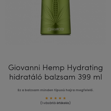
Giovanni Hemp Hydrating
hidratáló balzsam 399 ml
Ez a balzsam minden típusú hajra megfelelő.
1
Értékel
(
1
vásárlói értékelés)
és
5.00
az
5-ből,