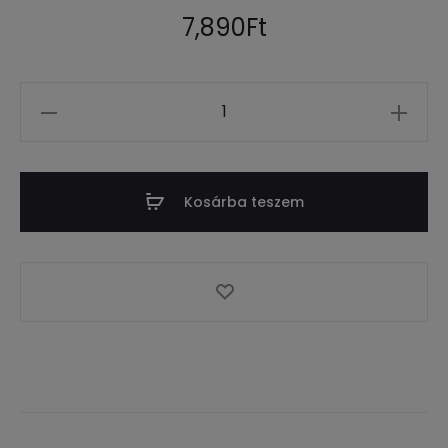
értékel
és
7,890
Ft
alapján
Mennyiség
Kosárba teszem