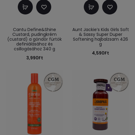
Kosárba
Kosárba
teszem
teszem
Cantu Define&Shine
Aunt Jackie’s Kids Girls Soft
Custard, pudingkrém
& Sassy Super Duper
(custard) a göndör fürtök
Softening hajbalzsam 426
definiálásához és
g
csillogásához 340 g
4,590
Ft
3,990
Ft