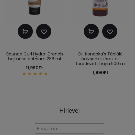
Kosárba
Kosárba
teszem
teszem
Bounce Curl Hydra-Drench
Dr. Konopka’s Tápláló
hajmósó balzsam 236 ml
balzsam száraz és
töredezett hajra 500 ml
11,990
Ft
1,990
Ft
5.00
out of
5
Hírlevel