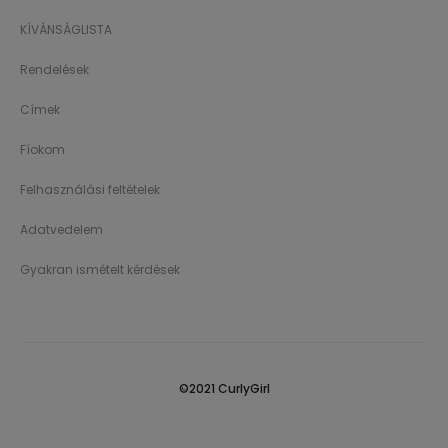
KÍVÁNSÁGLISTA
Rendelések
Címek
Fíokom
Felhasználási feltételek
Adatvedelem
Gyakran ismételt kérdések
©2021 CurlyGirl