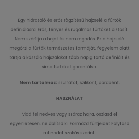
Egy hidratáló és erős rögzítésű hajzselé a fürtök
definiálásra. Erős, fényes és rugalmas fürtöket biztosít.
Nem szárítja a hajat és nem ragadós. Ez a hajzselé
megőrzi a fürtök természetes formáját, fegyelem alatt
tartja a kószáló hajszálakat több napig tartó definiált és
sima fürtöket garantálva.
Nem tartalmaz:
szulfátot, szilikont, parabént.
HASZNÁLAT
Vidd fel nedves vagy száraz hajra, oszlasd el
egyenletesen, ne öblítsd ki. Formázd fürtjeidet Folytasd
rutinodat szokás szerint.