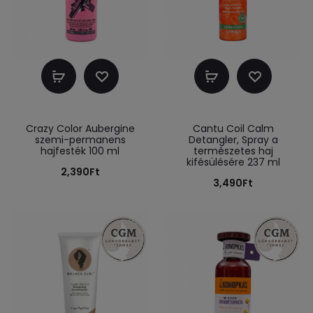
Kosárba
Kosárba
teszem
teszem
Crazy Color Aubergine
Cantu Coil Calm
szemi-permanens
Detangler, Spray a
hajfesték 100 ml
természetes haj
kifésülésére 237 ml
2,390
Ft
3,490
Ft