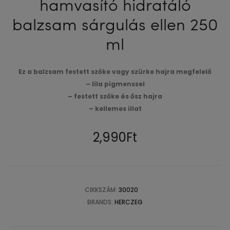
hamvasító hidratáló
balzsam sárgulás ellen 250
ml
Ez a balzsam festett szőke vagy szürke hajra megfelelő
– lila pigmenssel
– festett szőke és ősz hajra
– kellemes illat
2,990
Ft
CIKKSZÁM:
30020
BRANDS:
HERCZEG