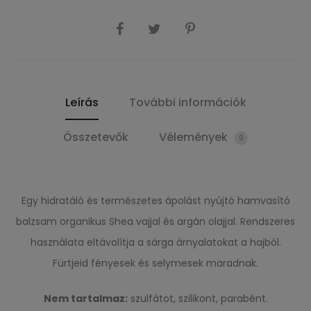
SHARE
Leírás
További információk
Összetevők
Vélemények
0
Egy hidratáló és természetes ápolást nyújtó hamvasító
balzsam organikus Shea vajjal és argán olajjal. Rendszeres
használata eltávolítja a sárga árnyalatokat a hajból.
Fürtjeid fényesek és selymesek maradnak.
Nem tartalmaz:
szulfátot, szilikont, parabént.