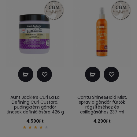
Kosárba
Kosárba
teszem
teszem
Aunt Jackie’s Curl La La
Cantu Shine&Hold Mist,
Defining Curl Custard,
spray a göndör fürtök
pudingkrém göndör
rögzítéséhez és
tincsek definiálására 426 g
csillogásához 237 ml
4,590
Ft
4,290
Ft
4.33
out of