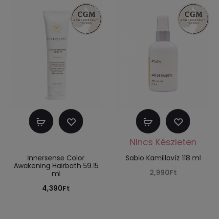
5
Kosárba
Tovább
teszem
olvasom
Innersense Color
Sabio Kamillavíz 118 ml
Awakening Hairbath 59.15
2,990
Ft
ml
4,390
Ft