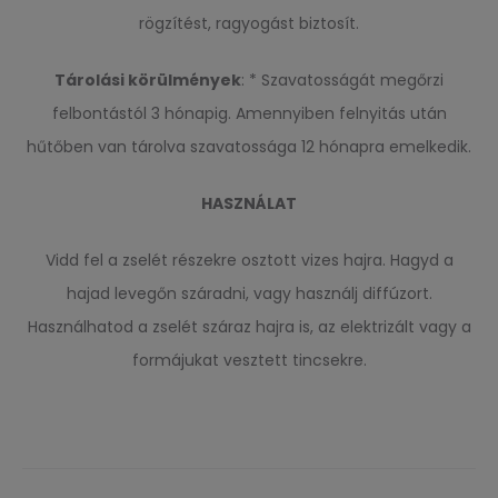
rögzítést, ragyogást biztosít.
Tárolási körülmények
: * Szavatosságát megőrzi
felbontástól 3 hónapig. Amennyiben felnyitás után
hűtőben van tárolva szavatossága 12 hónapra emelkedik.
HASZNÁLAT
Vidd fel a zselét részekre osztott vizes hajra. Hagyd a
hajad levegőn száradni, vagy használj diffúzort.
Használhatod a zselét száraz hajra is, az elektrizált vagy a
formájukat vesztett tincsekre.