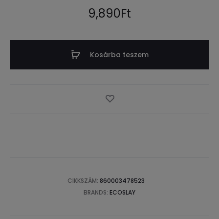
értékel
és
9,890
Ft
alapján
Kosárba teszem
CIKKSZÁM:
860003478523
BRANDS:
ECOSLAY