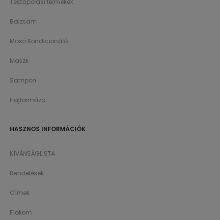
Testápolási termékek
Balzsam
Mosó Kondicionáló
Maszk
Sampon
Hajformázó
HASZNOS INFORMÁCIÓK
KÍVÁNSÁGLISTA
Rendelések
Címek
Fíokom