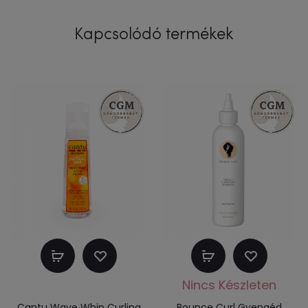
Kapcsolódó termékek
Kosárba
Tovább
teszem
olvasom
Cantu Wave Whip Curling
Bounce Curl Gyengéd