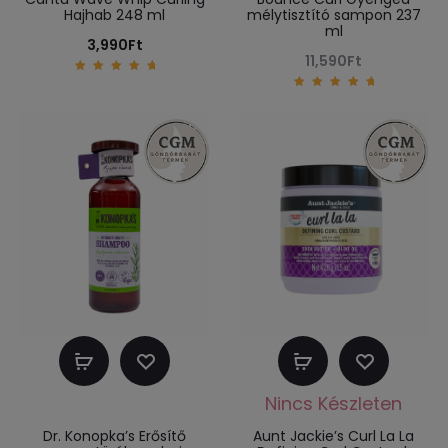
Hajhab 248 ml
mélytisztító sampon 237
ml
3,990
Ft
11,590
Ft
5.00
out of
5.00
5
out of
5
Kosárba
Tovább
teszem
olvasom
Dr. Konopka’s Erősítő
Aunt Jackie’s Curl La La