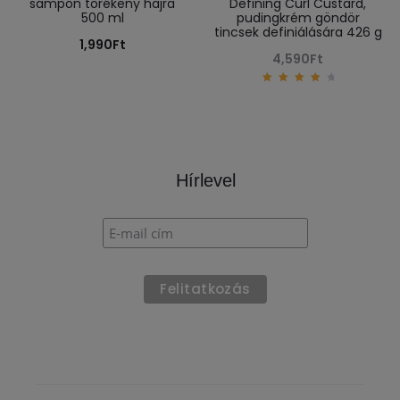
sampon törékeny hajra
Defining Curl Custard,
500 ml
pudingkrém göndör
tincsek definiálására 426 g
1,990
Ft
4,590
Ft
4.33
out of
5
Hírlevel