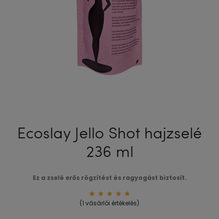
Ecoslay Jello Shot hajzselé
236 ml
Ez a zselé erős rögzítést és ragyogást biztosít.
1
Értékel
(
1
vásárlói értékelés)
és
5.00
az
5-ből,