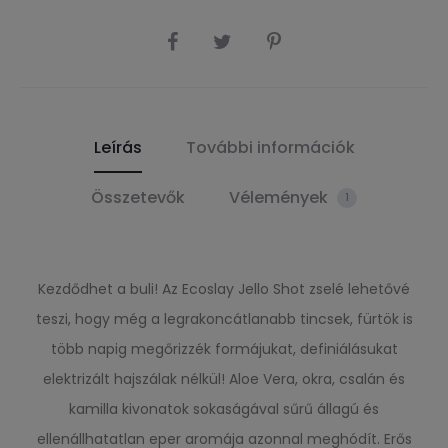
SHARE
Leírás
További információk
Összetevők
Vélemények
1
Kezdődhet a buli! Az Ecoslay Jello Shot zselé lehetővé
teszi, hogy még a legrakoncátlanabb tincsek, fürtök is
több napig megőrizzék formájukat, definiálásukat
elektrizált hajszálak nélkül! Aloe Vera, okra, csalán és
kamilla kivonatok sokaságával sűrű állagú és
ellenállhatatlan eper aromája azonnal meghódít. Erős