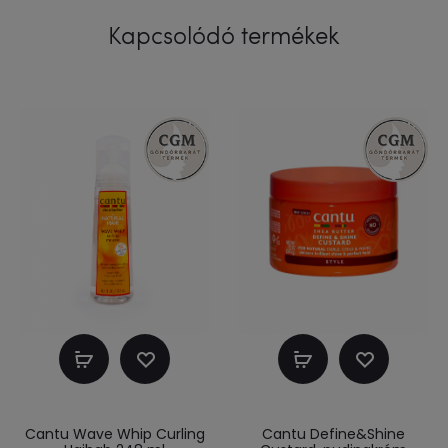
Kapcsolódó termékek
Kosárba
Kosárba
teszem
teszem
Cantu Wave Whip Curling
Cantu Define&Shine