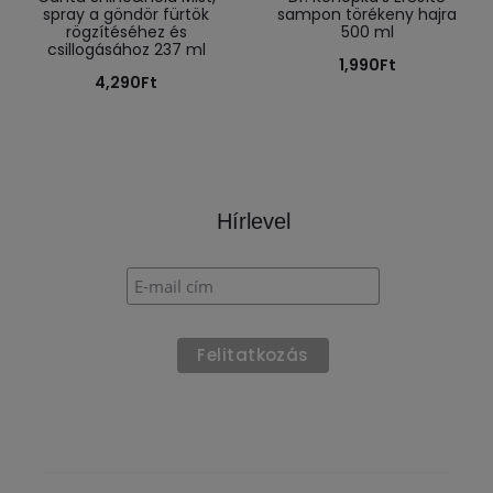
spray a göndör fürtök
sampon törékeny hajra
rögzítéséhez és
500 ml
csillogásához 237 ml
1,990
Ft
4,290
Ft
Hírlevel