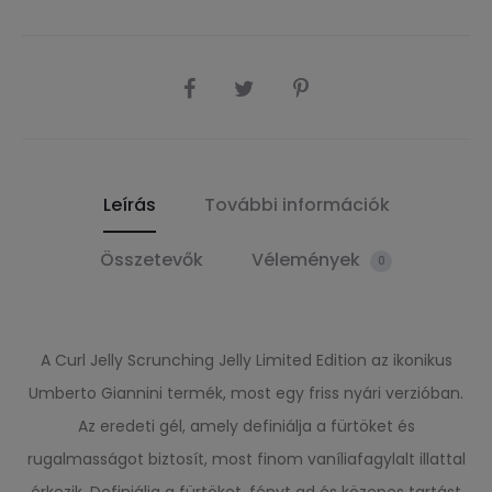
SHARE
Leírás
További információk
Összetevők
Vélemények
0
A Curl Jelly Scrunching Jelly Limited Edition az ikonikus
Umberto Giannini termék, most egy friss nyári verzióban.
Az eredeti gél, amely definiálja a fürtöket és
rugalmasságot biztosít, most finom vaníliafagylalt illattal
érkezik. Definiálja a fürtöket, fényt ad és közepes tartást