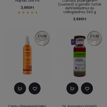
Hajhab 248 ml
Custard, pudingkrém
(custard) a göndör fürtök
3,990
Ft
definiálásához és
csillogásához 340 g
5.00
3,990
Ft
out of
5
Kosárba
Kosárba
teszem
teszem
Cantu Shine&Hold Mist,
Dr. Konopka’s Erősítő