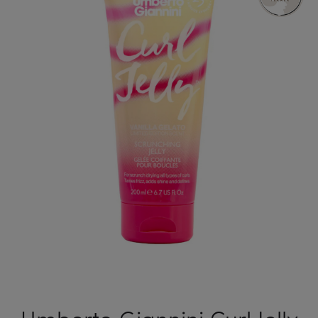
BALM,
LEAVE-
IN
BALZSAM
GÖNDÖR
HAJRA
180
ML
Umberto Giannini Curl Jelly