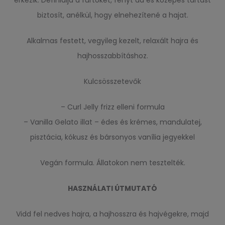
biztosít, anélkül, hogy elnehezítené a hajat.
Alkalmas festett, vegyileg kezelt, relaxált hajra és
hajhosszabbításhoz.
Kulcsösszetevők
– Curl Jelly frizz elleni formula
– Vanilla Gelato illat – édes és krémes, mandulatej,
pisztácia, kókusz és bársonyos vanília jegyekkel
Vegán formula. Állatokon nem tesztelték.
HASZNÁLATI ÚTMUTATÓ
Vidd fel nedves hajra, a hajhosszra és hajvégekre, majd