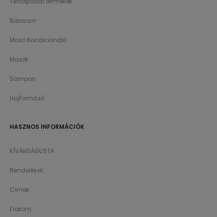
Testápolási termékek
Balzsam
Mosó Kondicionáló
Maszk
Sampon
Hajformázó
HASZNOS INFORMÁCIÓK
KÍVÁNSÁGLISTA
Rendelések
Címek
Fíokom