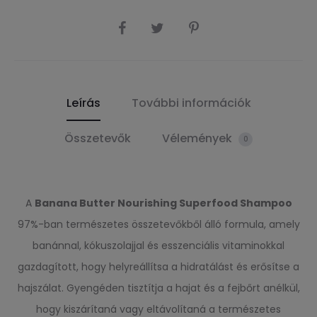
SHARE
Leírás
További információk
Összetevők
Vélemények
0
A
Banana Butter Nourishing Superfood Shampoo
97%-ban természetes összetevőkből álló formula, amely
banánnal, kókuszolajjal és esszenciális vitaminokkal
gazdagított, hogy helyreállítsa a hidratálást és erősítse a
hajszálat. Gyengéden tisztítja a hajat és a fejbőrt anélkül,
hogy kiszárítaná vagy eltávolítaná a természetes