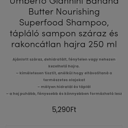
Butter Nourishing
Superfood Shampoo,
tápláló sampon száraz és
rakoncátlan hajra 250 ml
Ajánlott száraz, dehidratált, fénytelen vagy nehezen
kezelhető hajra.
– kíméletesen tisztít, anélkül hogy eltávolítaná a
természetes olajokat
– mélyen hidratál és táplál
– a haj puhább, fényesebb és könnyebben formázható lesz
5,290
Ft