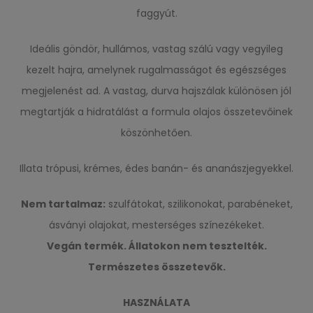
faggyút.
Ideális göndör, hullámos, vastag szálú vagy vegyileg
kezelt hajra, amelynek rugalmasságot és egészséges
megjelenést ad. A vastag, durva hajszálak különösen jól
megtartják a hidratálást a formula olajos összetevőinek
köszönhetően.
Illata trópusi, krémes, édes banán- és ananászjegyekkel.
Nem tartalmaz:
szulfátokat, szilikonokat, parabéneket,
ásványi olajokat, mesterséges színezékeket.
Vegán termék. Állatokon nem tesztelték.
Természetes összetevők.
HASZNÁLATA