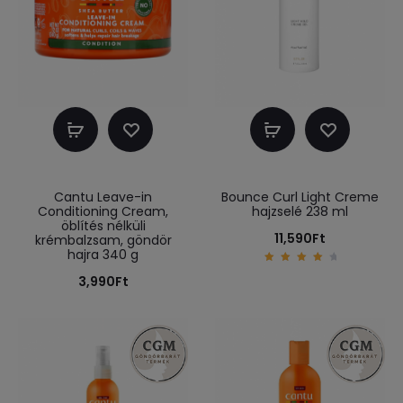
Kosárba
Kosárba
teszem
teszem
Cantu Leave-in
Bounce Curl Light Creme
Conditioning Cream,
hajzselé 238 ml
öblítés nélküli
11,590
Ft
krémbalzsam, göndör
hajra 340 g
4.20
3,990
Ft
out
of 5