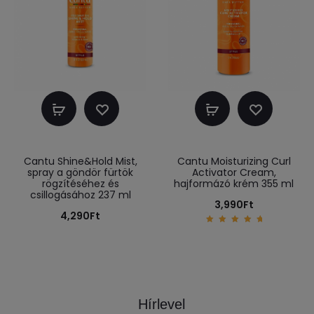
Kosárba
Kosárba
teszem
teszem
Cantu Shine&Hold Mist,
Cantu Moisturizing Curl
spray a göndör fürtök
Activator Cream,
rögzítéséhez és
hajformázó krém 355 ml
csillogásához 237 ml
3,990
Ft
4,290
Ft
5.00
out of
5
Hírlevel