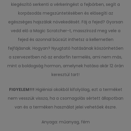
kiegészítő serkenti a vérkeringést a fejbőrben, segít a
korpásodás megszüntetésében és elősegíti az
egészséges hajszálak növekedését. Fáj a fejed? Gyorsan
vedd elő a Magic Scratcher-t, masszírozd meg vele a
fejed és azonnal búcsút inthetsz a kellemetlen
fejfájásnak. Hogyan? Nyugtató hatásának köszönhetően
a szervezetben nő az endorfin termelés, ami nem más,
mint a boldogság hormon, amelynek hatása akár 12 órán
keresztül tart!
FIGYELEM!!!
Higiéniai okokból kifolyólag, ezt a terméket
nem vesszük vissza, ha a csomagolás sértett állapotban
van és a terméken használat jelei vehetőek észre.
Anyaga: műanyag, fém