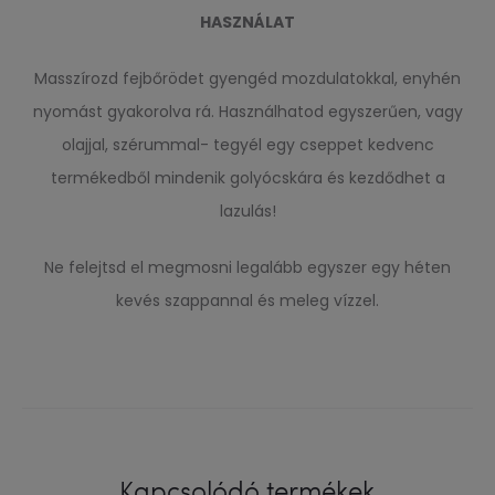
HASZNÁLAT
Masszírozd fejbőrödet gyengéd mozdulatokkal, enyhén
nyomást gyakorolva rá. Használhatod egyszerűen, vagy
olajjal, szérummal- tegyél egy cseppet kedvenc
termékedből mindenik golyócskára és kezdődhet a
lazulás!
Ne felejtsd el megmosni legalább egyszer egy héten
kevés szappannal és meleg vízzel.
Kapcsolódó termékek