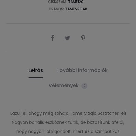
CIKKSZÁM:
TAME120
BRANDS:
TAME&ROAR
SHARE
Leírás
További információk
Vélemények
0
Lazulj el, ahogy még soha a Tame Magic Scratcher-el!
Nagyon banális eszköznek tűnik, de biztosítunk afelől,
hogy nagyon jól kigondolt, mert ez a szimpatikus