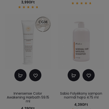
3,990
Ft
5.00
out of
5.00
5
out of
5
Kosárba
Kosárba
teszem
teszem
Innersense Color
Sabio Folyékony sampon
Awakening Hairbath 59.15
normál hajra 475 ml
ml
4,390
Ft
4,390
Ft