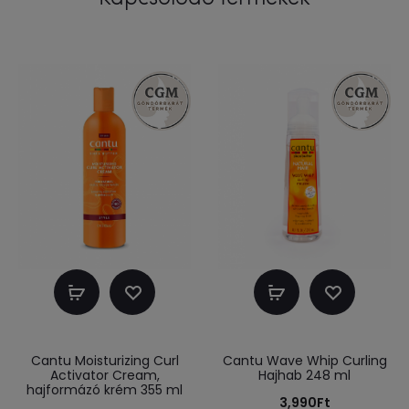
Kosárba
Kosárba
teszem
teszem
Cantu Moisturizing Curl
Cantu Wave Whip Curling
Activator Cream,
Hajhab 248 ml
hajformázó krém 355 ml
3,990
Ft