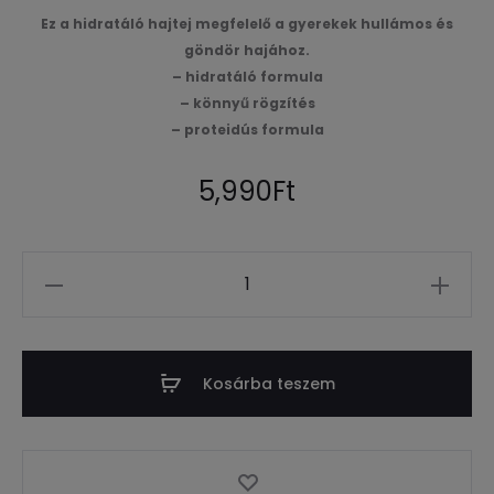
Ez a hidratáló hajtej megfelelő a gyerekek hullámos és
göndör hajához.
– hidratáló formula
– könnyű rögzítés
– proteidús formula
5,990
Ft
Mennyiség
Kosárba teszem