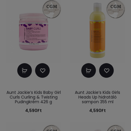
Kosárba
Kosárba
teszem
teszem
Aunt Jackie’s Kids Baby Girl
Aunt Jackie’s Kids Girls
Curls Curling & Twisting
Heads Up hidratáló
Pudingkrém 426 g
sampon 355 ml
4,590
Ft
4,590
Ft