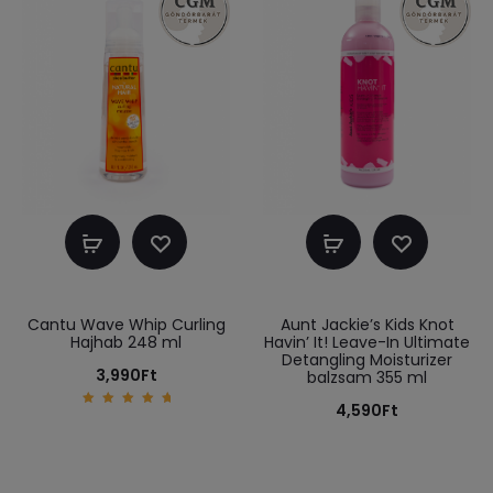
Kosárba
Kosárba
teszem
teszem
Cantu Wave Whip Curling
Aunt Jackie’s Kids Knot
Hajhab 248 ml
Havin’ It! Leave-In Ultimate
Detangling Moisturizer
3,990
Ft
balzsam 355 ml
4,590
Ft
5.00
out of
5