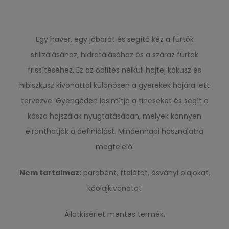
Egy haver, egy jóbarát és segítő kéz a fürtök
stilizálásához, hidratálásához és a száraz fürtök
frissítéséhez. Ez az öblítés nélküli hajtej kókusz és
hibiszkusz kivonattal különösen a gyerekek hajára lett
tervezve. Gyengéden lesimítja a tincseket és segít a
kósza hajszálak nyugtatásában, melyek könnyen
elronthatják a definiálást. Mindennapi használatra
megfelelő.
Nem tartalmaz:
parabént, ftalátot, ásványi olajokat,
kőolajkivonatot
Állatkísérlet mentes termék.