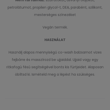
petrolátumot, propilen glycol-t, DEA, parabént, szilikont,
mesterséges színezéket
Vegán termék.
HASZNÁLAT
Használj alapos mennyiségű co-wash balzsamot vizes
fejbőrre és masszírozd be ujjaiddal. Ujjaid vagy egy
ritkafogú fésű segítségével bonts kis fürtjeidet. Alaposan
öbíltsd ki. Ismételd meg a lépést ha szükséges.