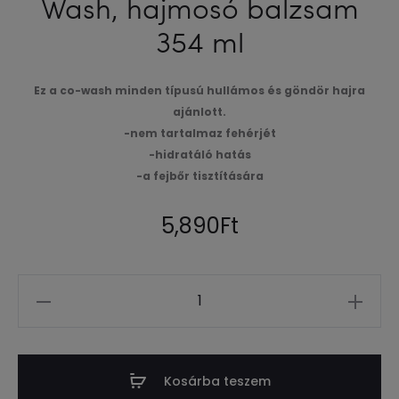
Wash, hajmosó balzsam
354 ml
Ez a co-wash minden típusú hullámos és göndör hajra
ajánlott.
-nem tartalmaz fehérjét
-hidratáló hatás
-a fejbőr tisztítására
5,890
Ft
Mennyiség
Kosárba teszem