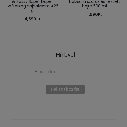
& Sassy Super Duper
balzsam száraz és festett
Softening hajbalzsam 426
hajra 500 ml
g
1,990
Ft
4,590
Ft
Hírlevel