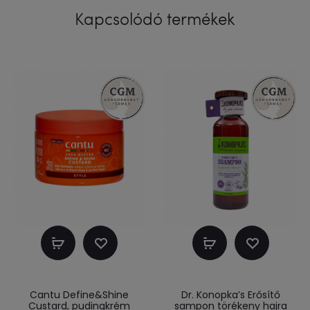
Kapcsolódó termékek
Kosárba
Kosárba
teszem
teszem
Cantu Define&Shine
Dr. Konopka’s Erősítő
Custard, pudingkrém
sampon törékeny hajra