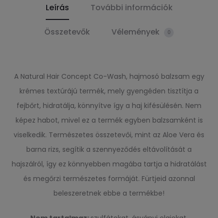
Leírás
További információk
Összetevők
Vélemények
0
A Natural Hair Concept Co-Wash, hajmosó balzsam egy
krémes textúrájú termék, mely gyengéden tisztítja a
fejbőrt, hidratálja, könnyítve így a haj kifésülésén. Nem
képez habot, mivel ez a termék egyben balzsamként is
viselkedik. Természetes összetevői, mint az Aloe Vera és
barna rizs, segítik a szennyeződés eltávolítását a
hajszálról, így ez könnyebben magába tartja a hidratálást
és megőrzi természetes formáját. Fürtjeid azonnal
beleszeretnek ebbe a termékbe!
N
em tartalmaz
:
szulfátokat
,
ásványi olajokat,