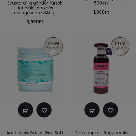
(custard) a göndör fürtök
500 ml
definiálásához és
1,990
Ft
csillogásához 340 g
3,990
Ft
Kosárba
Kosárba
teszem
teszem
Aunt Jackie’s Kids Girls Soft
Dr. Konopka’s Regeneráló