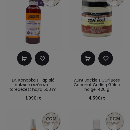
Kosárba
Kosárba
teszem
teszem
Dr. Konopka’s Tápláló
Aunt Jackie’s Curl Boss
balzsam száraz és
Coconut Curling Gèlee
töredezett hajra 500 ml
hajgél 426 g
1,990
Ft
4,590
Ft