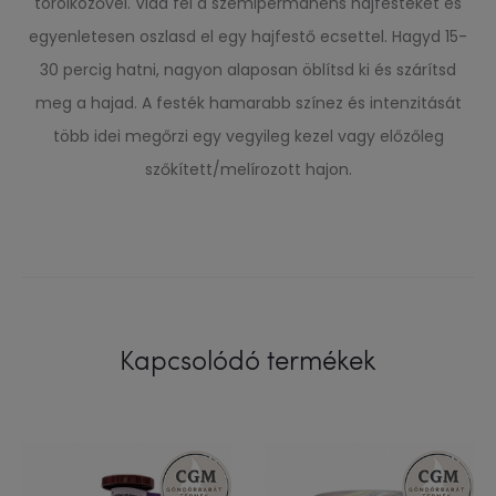
törölközővel. Vidd fel a szemipermanens hajfestéket és
egyenletesen oszlasd el egy hajfestő ecsettel. Hagyd 15-
30 percig hatni, nagyon alaposan öblítsd ki és szárítsd
meg a hajad. A festék hamarabb színez és intenzitását
több idei megőrzi egy vegyileg kezel vagy előzőleg
szőkített/melírozott hajon.
Kapcsolódó termékek