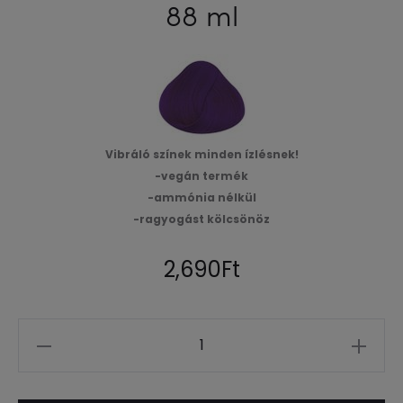
88 ml
Vibráló színek minden ízlésnek!
-vegán termék
-ammónia nélkül
-ragyogást kölcsönöz
2,690
Ft
Mennyiség