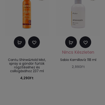
Kosárba
Tovább
teszem
olvasom
Cantu Shine&Hold Mist,
Sabio Kamillavíz 118 ml
spray a göndör fürtök
2,990
Ft
rögzítéséhez és
csillogásához 237 ml
4,290
Ft