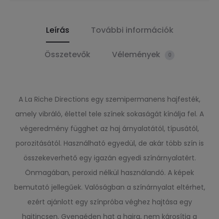
Leírás
További információk
Összetevők
Vélemények
0
A La Riche Directions egy szemipermanens hajfesték,
amely vibráló, élettel tele színek sokaságát kínálja fel. A
végeredmény függhet az haj árnyalatától, típusától,
porozitásától. Használható egyedül, de akár több szín is
összekeverhető egy igazán egyedi színárnyalatért.
Önmagában, peroxid nélkül használandó. A képek
bemutató jellegűek. Valóságban a színárnyalat eltérhet,
ezért ajánlott egy színpróba véghez hajtása egy
hajtincsen. Gyengéden hat a hajra, nem károsítja a