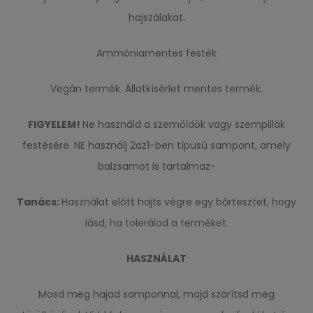
hajszálakat.
Ammóniamentes festék
Vegán termék. Állatkísérlet mentes termék.
FIGYELEM!
Ne használd a szemöldök vagy szempillák
festésére. NE használj 2az1-ben típusú sampont, amely
balzsamot is tartalmaz-
Tanács:
Használat előtt hajts végre egy bőrtesztet, hogy
lásd, ha tolerálod a terméket.
HASZNÁLAT
Mosd meg hajad samponnal, majd szárítsd meg