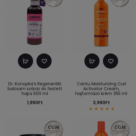
Kosárba
Kosárba
teszem
teszem
Dr. Konopka’s Regeneráló
Cantu Moisturizing Curl
balzsam száraz és festett
Activator Cream,
hajra 500 ml
hajformázó krém 355 ml
1,990
Ft
3,990
Ft
5.00
out of
5