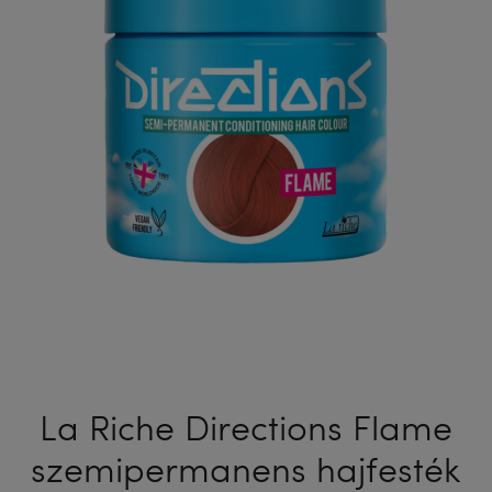
ML
ML
La Riche Directions Flame
szemipermanens hajfesték