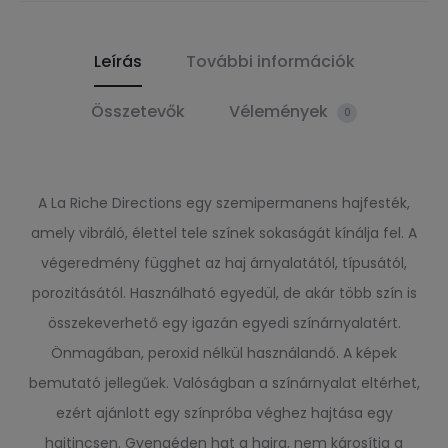
Leírás
További információk
Összetevők
Vélemények
0
A La Riche Directions egy szemipermanens hajfesték,
amely vibráló, élettel tele színek sokaságát kínálja fel. A
végeredmény függhet az haj árnyalatától, típusától,
porozitásától. Használható egyedül, de akár több szín is
összekeverhető egy igazán egyedi színárnyalatért.
Önmagában, peroxid nélkül használandó. A képek
bemutató jellegűek. Valóságban a színárnyalat eltérhet,
ezért ajánlott egy színpróba véghez hajtása egy
hajtincsen. Gyengéden hat a hajra, nem károsítja a