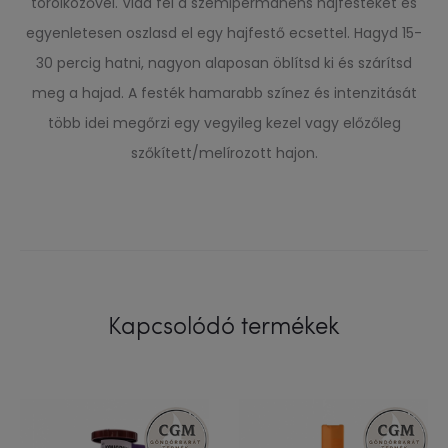
törölközővel. Vidd fel a szemipermanens hajfestéket és
egyenletesen oszlasd el egy hajfestő ecsettel. Hagyd 15-
30 percig hatni, nagyon alaposan öblítsd ki és szárítsd
meg a hajad. A festék hamarabb színez és intenzitását
több idei megőrzi egy vegyileg kezel vagy előzőleg
szőkített/melírozott hajon.
Kapcsolódó termékek