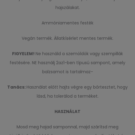
hajszálakat.
Ammóniamentes festék
Vegán termék. Állatkísérlet mentes termék.
FIGYELEM!
Ne használd a szemöldök vagy szempillák
festésére. NE használj 2az1-ben típusú sampont, amely
balzsamot is tartalmaz-
Tanács:
Használat előtt hajts végre egy bőrtesztet, hogy
lásd, ha tolerálod a terméket.
HASZNÁLAT
Mosd meg hajad samponnal, majd szárítsd meg