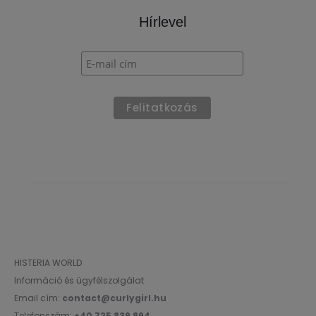
Hírlevel
HISTERIA WORLD
Információ és ügyfélszolgálat
Email cím:
contact@curlygirl.hu
Telefonszám:
+40 725 839 894