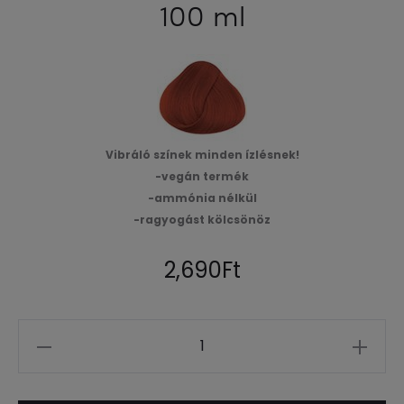
100 ml
Vibráló színek minden ízlésnek!
-vegán termék
-ammónia nélkül
-ragyogást kölcsönöz
2,690
Ft
Mennyiség