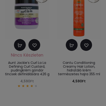
Tovább
Kosárba
olvasom
teszem
Aunt Jackie’s Curl La La
Cantu Conditioning
Defining Curl Custard,
Creamy Hair Lotion,
pudingkrém göndör
hidratáló krém
tincsek definiálására 426 g
természetes hajra 355 ml
4,590
Ft
4,590
Ft
4.33
out of
5