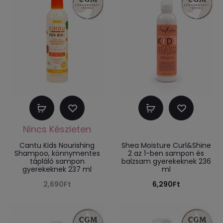
Tovább
Kosárba
olvasom
teszem
Cantu Kids Nourishing
Shea Moisture Curl&Shine
Shampoo, könnymentes
2 az 1-ben sampon és
tápláló sampon
balzsam gyerekeknek 236
gyerekeknek 237 ml
ml
2,690
Ft
6,290
Ft