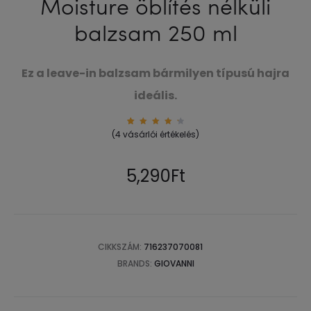
Moisture öblítés nélküli
balzsam 250 ml
Ez a leave-in balzsam bármilyen típusú hajra
ideális.
4
Értéke
(
4
vásárlói értékelés)
lés
4.50
az 5-
ből,
értéke
5,290
Ft
lés
alapjá
n
CIKKSZÁM:
716237070081
BRANDS:
GIOVANNI