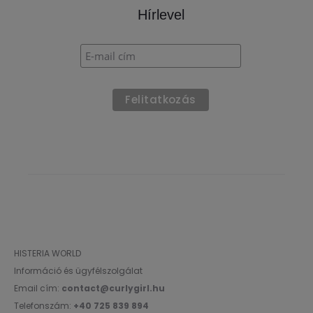
f
5
Hírlevel
HISTERIA WORLD
Információ és ügyfélszolgálat
Email cím:
contact@curlygirl.hu
Telefonszám:
+40 725 839 894