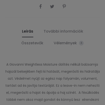
SHARE
Leírás
További információk
Összetevők
Vélemények
4
A Giovanni Weightless Moisture öblítés nélküli balzsamja
hajszál belsejében fejti ki hatását, megerősíti és hidratálja
azt. Védelmet nyújt az egész nap folyamán, volument,
tartást ad és javítja textúráját. Ez a leave-in nem nehezíti
el, megerősíti a hajat és ápolja a haj színét. A fésülködés
többé nem okoz majd gondot és könnyű lesz elrendezni