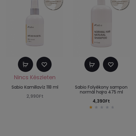
Tovább
Kosárba
olvasom
teszem
Sabio Kamillavíz 118 ml
Sabio Folyékony sampon
normál hajra 475 ml
2,990
Ft
4,390
Ft
1
.
0
0
o
u
t
o