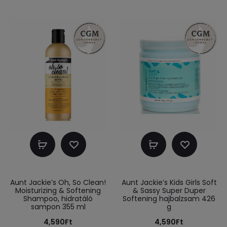
Kosárba
Kosárba
teszem
teszem
Aunt Jackie’s Oh, So Clean!
Aunt Jackie’s Kids Girls Soft
Moisturizing & Softening
& Sassy Super Duper
Shampoo, hidratáló
Softening hajbalzsam 426
sampon 355 ml
g
4,590
Ft
4,590
Ft