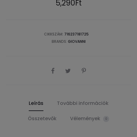
5,290
Ft
CIKKSZÁM:
716237181725
BRANDS:
GIOVANNI
SHARE
Leírás
További információk
Összetevők
Vélemények
0