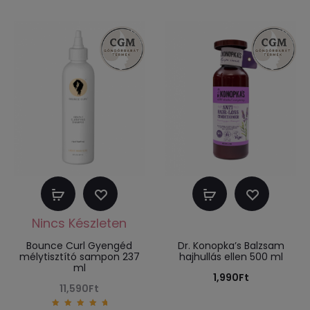
Tovább
Kosárba
olvasom
teszem
Bounce Curl Gyengéd
Dr. Konopka’s Balzsam
mélytisztító sampon 237
hajhullás ellen 500 ml
ml
1,990
Ft
11,590
Ft