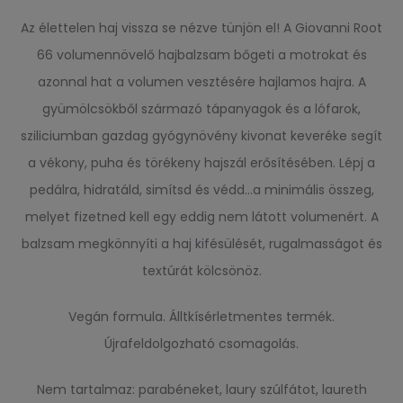
Az élettelen haj vissza se nézve tünjön el! A Giovanni Root
66 volumennövelő hajbalzsam bőgeti a motrokat és
azonnal hat a volumen vesztésére hajlamos hajra. A
gyümölcsökből származó tápanyagok és a lófarok,
sziliciumban gazdag gyógynövény kivonat keveréke segít
a vékony, puha és törékeny hajszál erősítésében. Lépj a
pedálra, hidratáld, simítsd és védd…a minimális összeg,
melyet fizetned kell egy eddig nem látott volumenért. A
balzsam megkönnyíti a haj kifésülését, rugalmasságot és
textúrát kölcsönöz.
Vegán formula. Álltkísérletmentes termék.
Újrafeldolgozható csomagolás.
Nem tartalmaz: parabéneket, laury szúlfátot, laureth