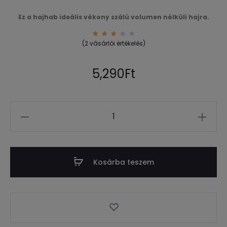
Ez a hajhab ideális vékony szálú volumen nélküli hajra.
2
Érté
(
2
vásárlói értékelés)
kelé
s
3.00
az
5-
5,290
Ft
ből,
érté
kelé
s
alap
ján
Mennyiség
Kosárba teszem