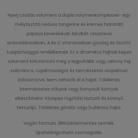
Nyerj csodás volument a dupla volumenkomplexxel- egy
mélytisztító nedves tangerine és krémes hidratáló
papaya keverékével. Mindkét összetevő
antioxidánsokban, A és C vitaminokban gazdag és tisztító
tulajdonsággal rendelkeznek. Ez a dinamikus hajhab képes
volument kölcsönözni még a legpuhább vagy vékony haj
számára is, rugalmasságot és természetes aszpektust
kölcsönözve. Nem nehezíti el a hajat. Tökéletes
btermészetes stílusok vagy bonyolult kontyok
elkészítésére. Közepes rögzítést biztosít és könnyű
texturájú. Tökéletes göndör vagy hullámos hajra.
Vegán formula. Álltkísérletmentes termék.
Újrafeldolgozható csomagolás.