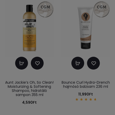
5
Kosárba
Kosárba
teszem
teszem
Aunt Jackie’s Oh, So Clean!
Bounce Curl Hydra-Drench
Moisturizing & Softening
hajmósó balzsam 236 ml
Shampoo, hidratáló
11,990
Ft
sampon 355 ml
4,590
Ft
5.00
out of
5