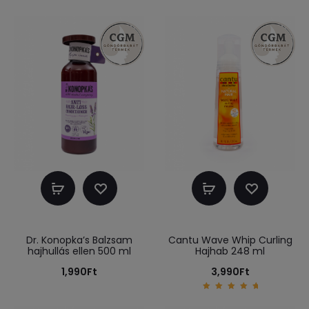
Kosárba
Kosárba
teszem
teszem
Dr. Konopka’s Balzsam
Cantu Wave Whip Curling
hajhullás ellen 500 ml
Hajhab 248 ml
1,990
Ft
3,990
Ft
5.00
out of