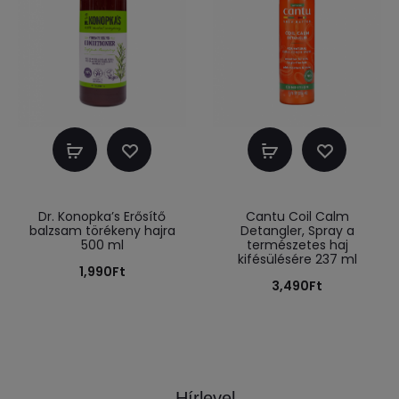
Kosárba
Kosárba
teszem
teszem
Dr. Konopka’s Erősítő
Cantu Coil Calm
balzsam törékeny hajra
Detangler, Spray a
500 ml
természetes haj
kifésülésére 237 ml
1,990
Ft
3,490
Ft
Hírlevel