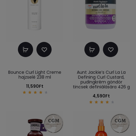
Kosárba
Kosárba
teszem
teszem
Bounce Curl Light Creme
Aunt Jackie’s Curl La La
hajzselé 238 ml
Defining Curl Custard,
pudingkrém göndör
11,590
Ft
tincsek definiálására 426 g
4,590
Ft
4.20
out
of 5
4.33
out of
5