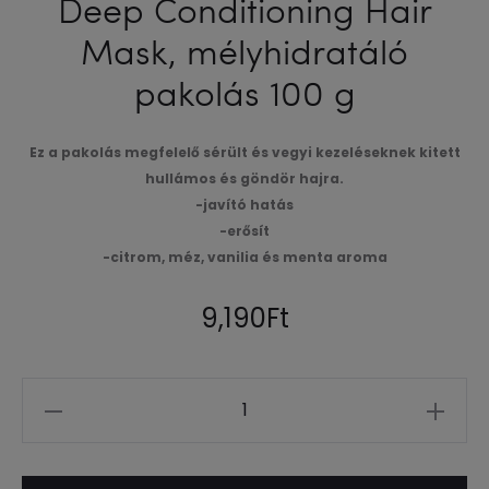
Deep Conditioning Hair
Mask, mélyhidratáló
pakolás 100 g
Ez a pakolás megfelelő sérült és vegyi kezeléseknek kitett
hullámos és göndör hajra.
-javító hatás
-erősít
-citrom, méz, vanilia és menta aroma
9,190
Ft
Mennyiség