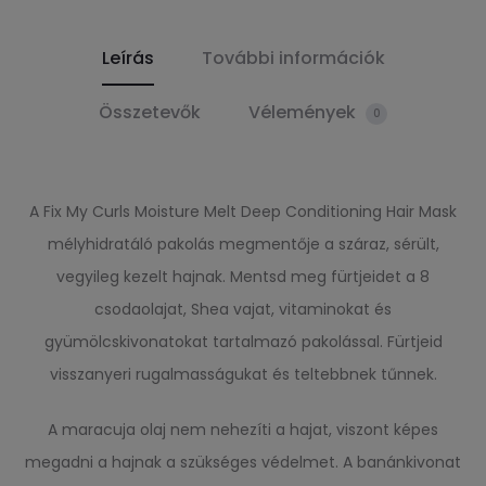
Leírás
További információk
Összetevők
Vélemények
0
A Fix My Curls Moisture Melt Deep Conditioning Hair Mask
mélyhidratáló pakolás megmentője a száraz, sérült,
vegyileg kezelt hajnak. Mentsd meg fürtjeidet a 8
csodaolajat, Shea vajat, vitaminokat és
gyümölcskivonatokat tartalmazó pakolással. Fürtjeid
visszanyeri rugalmasságukat és teltebbnek tűnnek.
A maracuja olaj nem nehezíti a hajat, viszont képes
megadni a hajnak a szükséges védelmet. A banánkivonat