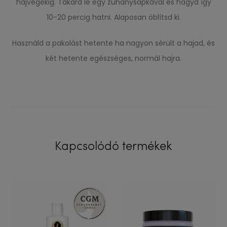
hajvégekig. Takard le egy zuhanysapkával és hagyd így
10-20 percig hatni. Alaposan öblítsd ki.
Használd a pakolást hetente ha nagyon sérült a hajad, és
két hetente egészséges, normál hajra.
Kapcsolódó termékek