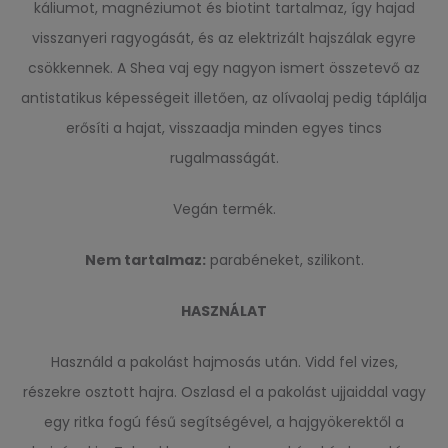
káliumot, magnéziumot és biotint tartalmaz, így hajad
visszanyeri ragyogását, és az elektrizált hajszálak egyre
csökkennek. A Shea vaj egy nagyon ismert összetevő az
antistatikus képességeit illetően, az olívaolaj pedig táplálja
erősíti a hajat, visszaadja minden egyes tincs
rugalmasságát.
Vegán termék.
Nem tartalmaz:
parabéneket, szilikont.
HASZNÁLAT
Használd a pakolást hajmosás után. Vidd fel vizes,
részekre osztott hajra. Oszlasd el a pakolást ujjaiddal vagy
egy ritka fogú fésű segítségével, a hajgyökerektől a