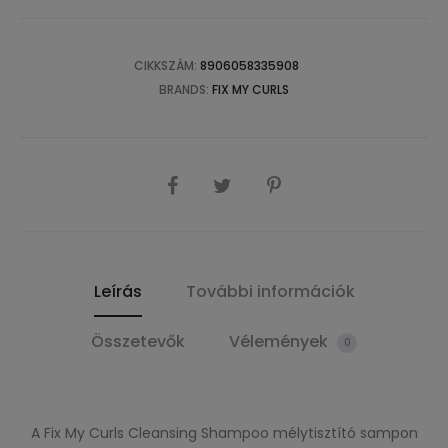
CIKKSZÁM:
8906058335908
BRANDS:
FIX MY CURLS
SHARE
Leírás
További információk
Összetevők
Vélemények
0
A Fix My Curls Cleansing Shampoo mélytisztító sampon