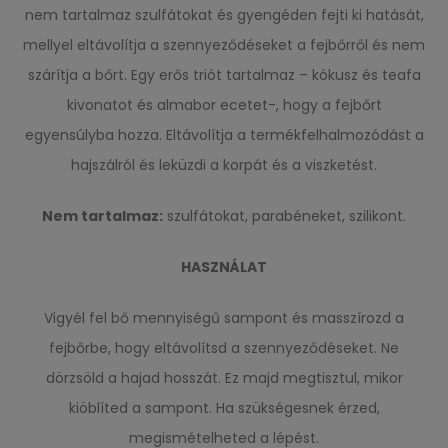
nem tartalmaz szulfátokat és gyengéden fejti ki hatását,
mellyel eltávolítja a szennyeződéseket a fejbőrről és nem
szárítja a bőrt. Egy erős triót tartalmaz – kókusz és teafa
kivonatot és almabor ecetet-, hogy a fejbőrt
egyensúlyba hozza. Eltávolítja a termékfelhalmozódást a
hajszálról és leküzdi a korpát és a viszketést.
Nem tartalmaz:
szulfátokat, parabéneket, szilikont.
HASZNÁLAT
Vigyél fel bő mennyiségű sampont és masszírozd a
fejbőrbe, hogy eltávolítsd a szennyeződéseket. Ne
dörzsöld a hajad hosszát. Ez majd megtisztul, mikor
kiöblíted a sampont. Ha szükségesnek érzed,
megismételheted a lépést.