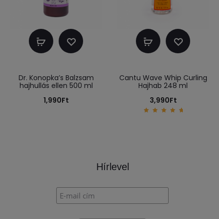
Kosárba
Kosárba
teszem
teszem
Dr. Konopka’s Balzsam
Cantu Wave Whip Curling
hajhullás ellen 500 ml
Hajhab 248 ml
1,990
Ft
3,990
Ft
5.00
out of
5
Hírlevel