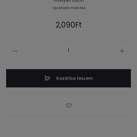
-mélyen tisztít
-protein mentes
2,090
Ft
Mennyiség
Kosárba teszem