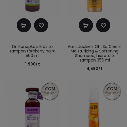
Kosárba
Kosárba
teszem
teszem
Dr. Konopka’s Erősítő
Aunt Jackie’s Oh, So Clean!
sampon törékeny hajra
Moisturizing & Softening
500 ml
Shampoo, hidratáló
sampon 355 ml
1,990
Ft
4,590
Ft