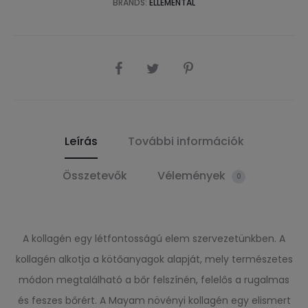
BRANDS:
ELLEMENTAL
SHARE
Leírás
További információk
Összetevők
Vélemények
0
A kollagén egy létfontosságú elem szervezetünkben. A
kollagén alkotja a kötőanyagok alapját, mely természetes
módon megtalálható a bőr felszínén, felelős a rugalmas
és feszes bőrért. A Mayam növényi kollagén egy elismert