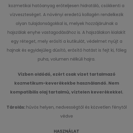
kozmetikai hatóanyag erőteljesen hidratáló, csökkenti a
vízveszteséget. A növényi eredetű kollagén rendelkezik
olyan tulajdonságokkal is, melyek hozzájárulnak a
hajszálak enyhe vastagodásához is. A hajszálakon kialakít
egy réteget, mely erősíti a kutikulát, védelmet nyújt a
hajnak és egyidejűleg dúsító, erősítő hatást is fejt ki, főleg
puha, volumen nélküli hajra.
Vízben oldódó,
ez
ért csak vizet tartalmazó
kozmetikum-keverékekbe használandó. Nem
kompatibilis olaj tartalmú, víztelen keverékekkel.
Tárolás:
hűvös helyen, nedvességtől és közvetlen fénytől
védve
HASZNÁLAT