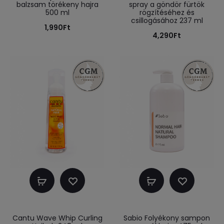
balzsam törékeny hajra
spray a göndör fürtök
500 ml
rögzítéséhez és
csillogásához 237 ml
1,990
Ft
4,290
Ft
Kosárba
Kosárba
teszem
teszem
Cantu Wave Whip Curling
Sabio Folyékony sampon