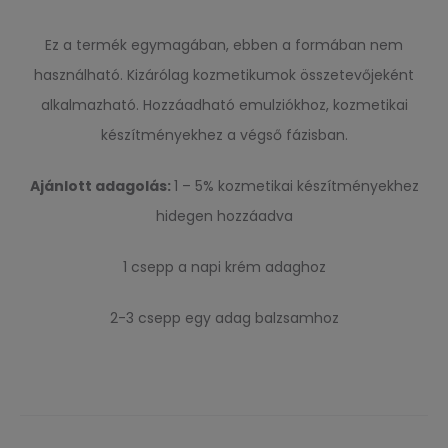
Ez a termék egymagában, ebben a formában nem
használható. Kizárólag kozmetikumok összetevőjeként
alkalmazható. Hozzáadható emulziókhoz, kozmetikai
készítményekhez a végső fázisban.
Ajánlott adagolás:
1 – 5% kozmetikai készítményekhez
hidegen hozzáadva
1 csepp a napi krém adaghoz
2-3 csepp egy adag balzsamhoz