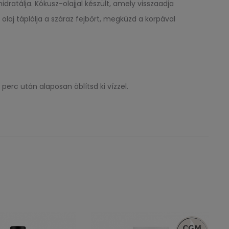
ratálja. Kókusz-olajjal készült, amely visszaadja
olaj táplálja a száraz fejbőrt, megküzd a korpával
erc után alaposan öblítsd ki vízzel.