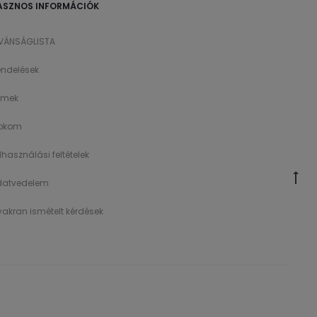
ASZNOS INFORMÁCIÓK
ÍVÁNSÁGLISTA
ndelések
ímek
íokom
lhasználási feltételek
datvedelem
akran ismételt kérdések