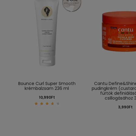
Bounce Curl Super Smooth
Cantu Define&Shine
krémbalzsam 236 ml
pudingkrém (custard
fürtök definiálás
10,990
Ft
csillogásához 
3,990
Ft
3.80
out
of 5