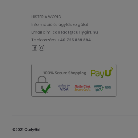
HISTERIA WORLD
Információ és ügyfélszolgálat
Email cím:
contact@curlygirl.hu
Telefonszám:
+40 725 839 894
©2021 CurlyGirl