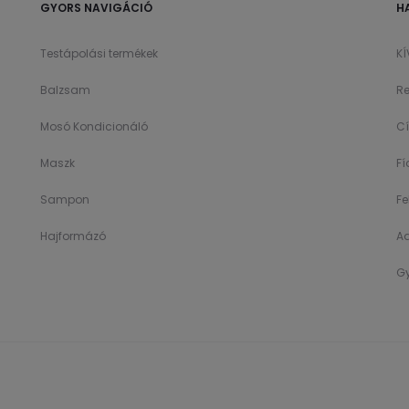
GYORS NAVIGÁCIÓ
H
Testápolási termékek
K
Balzsam
Re
Mosó Kondicionáló
C
Maszk
F
Sampon
Fe
Hajformázó
A
Gy