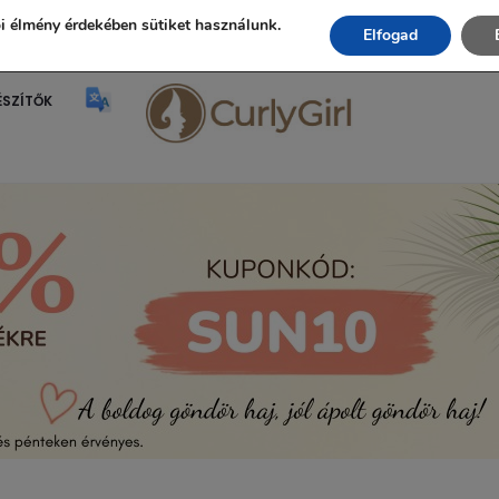
Ingyenes szállítás 20.000 Ft fölött!
i élmény érdekében sütiket használunk.
Elfogad
ÉSZÍTŐK