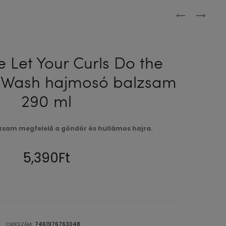
Produc
CRAZY
LA
COLOR
RICHE
naviga
SLATE
DIRECTIONS
SZEMIPERM
ANTIQUE
e Let Your Curls Do the
HAJFESTÉK
MAUVE
o-Wash hajmosó balzsam
100
SZEMIPERM
ML
HAJFESTÉK
290 ml
88
ML
zsam megfelelő a göndör és hullámos hajra.
5,390
Ft
CIKKSZÁM:
7461976763048