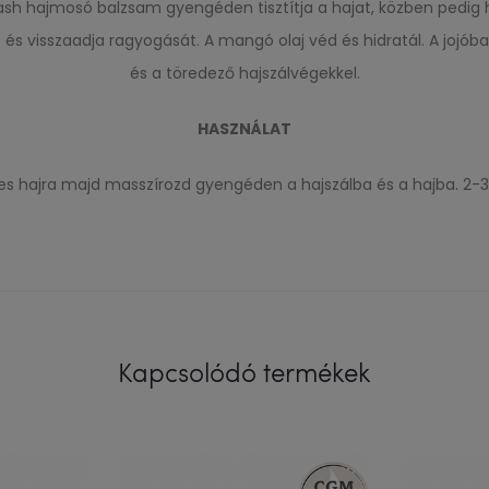
sh hajmosó balzsam gyengéden tisztítja a hajat, közben pedig hid
és visszaadja ragyogását. A mangó olaj véd és hidratál. A jojóba 
és a töredező hajszálvégekkel.
HASZNÁLAT
s hajra majd masszírozd gyengéden a hajszálba és a hajba. 2-3 p
Kapcsolódó termékek