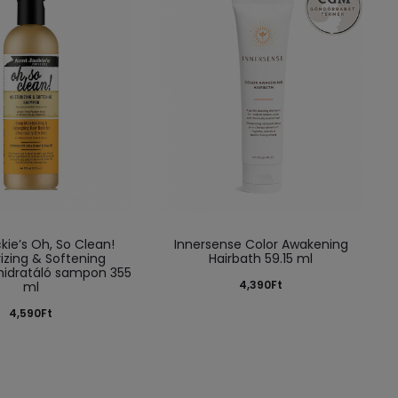
kie’s Oh, So Clean!
Innersense Color Awakening
izing & Softening
Hairbath 59.15 ml
idratáló sampon 355
4,390
Ft
ml
4,590
Ft