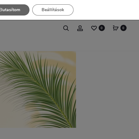
Elutasítom
Beállítások
0
0