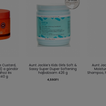
 Custard,
Aunt Jackie’s Kids Girls Soft &
Aunt Jac
) a göndör
Sassy Super Duper Softening
Moistur
ához és
hajbalzsam 426 g
Shampoo, h
340 g
4,590
Ft