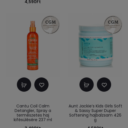
4,590
Ft
Kosárba
Kosárba
teszem
teszem
Cantu Coil Calm
Aunt Jackie’s Kids Girls Soft
Detangler, Spray a
& Sassy Super Duper
természetes haj
Softening hajbalzsam 426
kifésülésére 237 ml
g