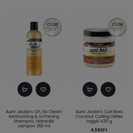
Kosárba
Kosárba
teszem
teszem
Aunt Jackie’s Oh, So Clean!
Aunt Jackie’s Curl Boss
Moisturizing & Softening
Coconut Curling Gèlee
Shampoo, hidratáló
hajgél 426 g
sampon 355 ml
4,590
Ft