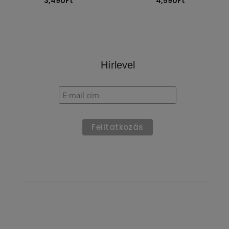
3,490
Ft
4,590
Ft
Hírlevel