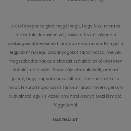
A Curl Keeper Original hajgél segít, hogy frizz-mentes
fürtök tulajdonosává válj, mivel a frizz általában a
szükségesnél kevesebb hidratácó eredménye. Ez a gél a
legjobb minőségű alapanyagokat tartalmazza, melyek
megszabadítanak az elektrizált szálaktól és tökéletesen
definiálja fürtjeidet. Formulája vízre alapszik, ami azt
jelenti, hogy naponta használható, nem nehezíti el a
hajat. Frizurád napokon át tartós marad, mivel a gél újra
aktiválható egy kis vízzel, ami hatékonnyá teszi klímától
függetlenül.
HASZNÁLAT