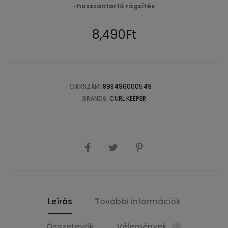
-hosszantartó rögzítés
8,490
Ft
CIKKSZÁM:
898496000549
BRANDS:
CURL KEEPER
SHARE
Leírás
További információk
Összetevők
Vélemények
0