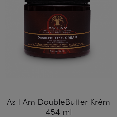
FÜRTÖKR
709
G
As I Am DoubleButter Krém
454 ml