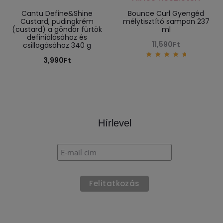
teszem
olvasom
Cantu Define&Shine
Bounce Curl Gyengéd
Custard, pudingkrém
mélytisztító sampon 237
(custard) a göndör fürtök
ml
definiálásához és
11,590
Ft
csillogásához 340 g
3,990
Ft
5.00
out of
5
Hírlevel