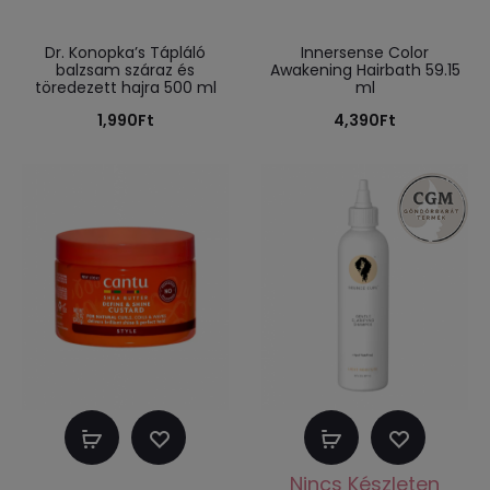
teszem
teszem
Dr. Konopka’s Tápláló
Innersense Color
balzsam száraz és
Awakening Hairbath 59.15
töredezett hajra 500 ml
ml
1,990
Ft
4,390
Ft
Kosárba
Tovább