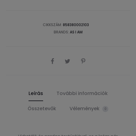
CIKKSZÁM:
858380002103
BRANDS:
AS I AM
SHARE
Leírás
További információk
Összetevők
Vélemények
0