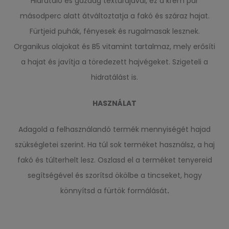
Hidratáló és gazdag textúrájával, ez a krém pár
másodperc alatt átváltoztatja a fakó és száraz hajat.
Fürtjeid puhák, fényesek és rugalmasak lesznek.
Organikus olajokat és B5 vitamint tartalmaz, mely erősíti
a hajat és javítja a töredezett hajvégeket. Szigeteli a
hidratálást is.
HASZNÁLAT
Adagold a felhasználandó termék mennyiségét hajad
szükségletei szerint. Ha túl sok terméket használsz, a haj
fakó és túlterhelt lesz. Oszlasd el a terméket tenyereid
segítségével és szorítsd ökölbe a tincseket, hogy
könnyítsd a fürtök formálását
.