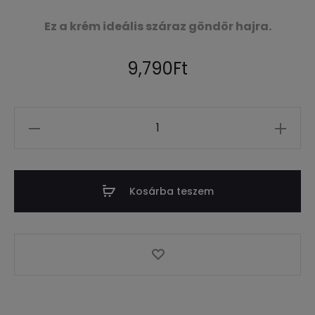
Ez a krém ideális száraz göndör hajra.
9,790
Ft
Mennyiség
Kosárba teszem