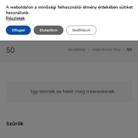
Ingyenes szállítás 20.000 Ft fölött!
A weboldalon a minőségi felhasználói élmény érdekében sütiket
használunk.
Részletek
Elfogad
Elutasítom
Beállítások
50
Kezdőlap
Valentines Day
50
Egy termék se felelt meg a keresésnek.
Szűrők