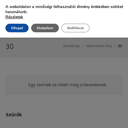
Ingyenes szállítás 20.000 Ft fölött!
A weboldalon a minőségi felhasználói élmény érdekében sütiket
használunk.
Részletek
Elfogad
Elutasítom
Beállítások
30
Kezdőlap
Valentines Day
30
Egy termék se felelt meg a keresésnek.
Szűrők